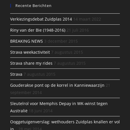
Recente Berichten
Verkiezingsdebat Zuidplas 2014
14 maart 2022
Riny van der Bie (1948-2016)
21 juli 2016
BREAKING NEWS
3 december 2015
Strava weekactiviteit
7 augustus 2015
Strava share my rides
7 augustus 2015
Strava
7 augustus 2015
Gouderakse pont op de korrel in Kanniewaarzijn
21
september 2014
Sleutelrol voor Memphis Depay in WK-winst tegen
Australië
18 juni 2014
Ooggetuigenverslag: wethouders Zuidplas knallen er vol
in…
28 mei 2014