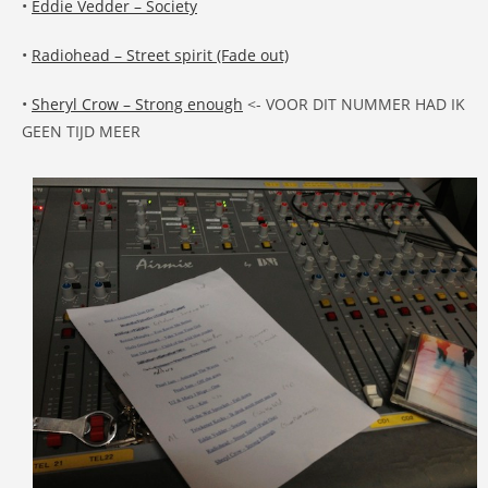
•
Eddie Vedder – Society
•
Radiohead – Street spirit (Fade out)
•
Sheryl Crow – Strong enough
<- VOOR DIT NUMMER HAD IK
GEEN TIJD MEER