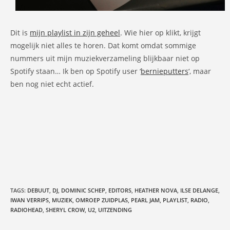
Dit is
mijn playlist in zijn geheel
. Wie hier op klikt, krijgt
mogelijk niet alles te horen. Dat komt omdat sommige
nummers uit mijn muziekverzameling blijkbaar niet op
Spotify staan… Ik ben op Spotify user ‘
bernieputters
‘, maar
ben nog niet echt actief.
TAGS
:
DEBUUT
,
DJ
,
DOMINIC SCHEP
,
EDITORS
,
HEATHER NOVA
,
ILSE DELANGE
,
IWAN VERRIPS
,
MUZIEK
,
OMROEP ZUIDPLAS
,
PEARL JAM
,
PLAYLIST
,
RADIO
,
RADIOHEAD
,
SHERYL CROW
,
U2
,
UITZENDING