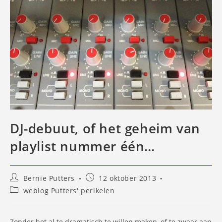
DJ-debuut, of het geheim van
playlist nummer één…
Bericht
Bericht
Bernie Putters
12 oktober 2013
auteur:
gepubliceerd
Berichtcategorie:
weblog Putters' perikelen
op:
Zonder het al te dramatisch te willen maken, of te zwaar aan