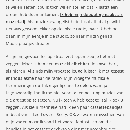
te willen zetten, zou ik toch willen stellen dat ik laatst een
droom heb doen uitkomen.
Ik heb mijn debuut gemaakt als
muziek-dj
!
Als muziek-evangelist heb ik dat altijd al gewild.
Het was gewoon lekker op de lokale radio, maar ik heb het
daar, in mijn eentje in de studio, zo naar mij zin gehad.
Mooie plaatjes draaien!
Als je mij gewoon los op straat ziet lopen, zou je het niet
zeggen. Maar ik ben een
muziekliefhebber
. In zowel hart,
als nieren. Al sinds mijn vroegste jeugd luister ik met gepast
enthousiasme
naar de radio. Mijn vroegste muzikale
herinneringen durf ik eigenlijk niet te delen, want ja,
tegenwoordig kan ik me niet voorstellen ooit nog muziek van
die artiest op te zetten. Nu ik toch A heb gezegd, zal ik ook B
zeggen. Als klein menneke had ik een paar
cassettebandjes
in bezit van… Lee Towers. Sorry. OK, ze waren misschien van
mijn vader, maar ik vond het vooral fantastisch om die
bandjes in het cassettedeck (zo’n ding met notenhout) te