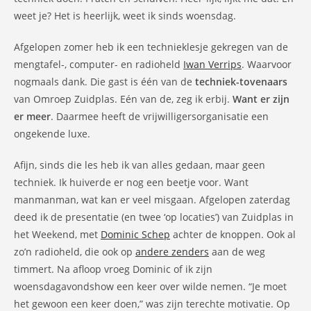
weet je? Het is heerlijk, weet ik sinds woensdag.
Afgelopen zomer heb ik een technieklesje gekregen van de
mengtafel-, computer- en radioheld
Iwan Verrips
. Waarvoor
nogmaals dank. Die gast is één van de
techniek-tovenaars
van Omroep Zuidplas. Eén van de, zeg ik erbij.
Want er zijn
er meer
. Daarmee heeft de vrijwilligersorganisatie een
ongekende luxe.
Afijn, sinds die les heb ik van alles gedaan, maar geen
techniek. Ik huiverde er nog een beetje voor. Want
manmanman, wat kan er veel misgaan. Afgelopen zaterdag
deed ik de presentatie (en twee ‘op locaties’) van Zuidplas in
het Weekend, met
Dominic Schep
achter de knoppen. Ook al
zo’n radioheld, die ook op
andere zenders
aan de weg
timmert. Na afloop vroeg Dominic of ik zijn
woensdagavondshow een keer over wilde nemen. “Je moet
het gewoon een keer doen,” was zijn terechte motivatie. Op