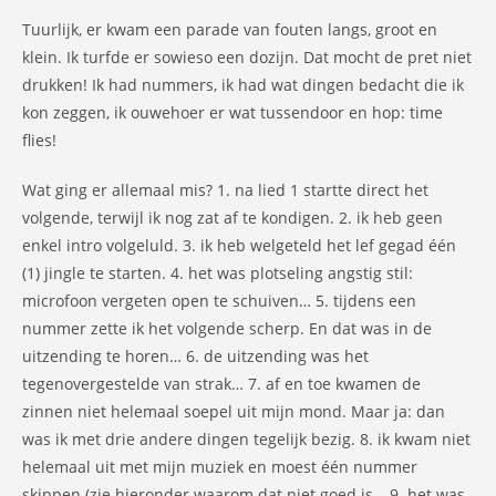
Tuurlijk, er kwam een parade van fouten langs, groot en
klein. Ik turfde er sowieso een dozijn. Dat mocht de pret niet
drukken! Ik had nummers, ik had wat dingen bedacht die ik
kon zeggen, ik ouwehoer er wat tussendoor en hop: time
flies!
Wat ging er allemaal mis? 1. na lied 1 startte direct het
volgende, terwijl ik nog zat af te kondigen. 2. ik heb geen
enkel intro volgeluld. 3. ik heb welgeteld het lef gegad één
(1) jingle te starten. 4. het was plotseling angstig stil:
microfoon vergeten open te schuiven… 5. tijdens een
nummer zette ik het volgende scherp. En dat was in de
uitzending te horen… 6. de uitzending was het
tegenovergestelde van strak… 7. af en toe kwamen de
zinnen niet helemaal soepel uit mijn mond. Maar ja: dan
was ik met drie andere dingen tegelijk bezig. 8. ik kwam niet
helemaal uit met mijn muziek en moest één nummer
skippen (zie hieronder waarom dat niet goed is… 9. het was