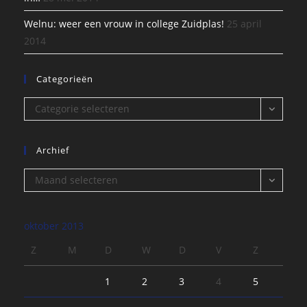
Welnu: weer een vrouw in college Zuidplas!
25 april
2014
Categorieën
Categorieën
Categorie selecteren
Archief
Archief
Maand selecteren
oktober 2013
Z
M
D
W
D
V
Z
1
2
3
4
5