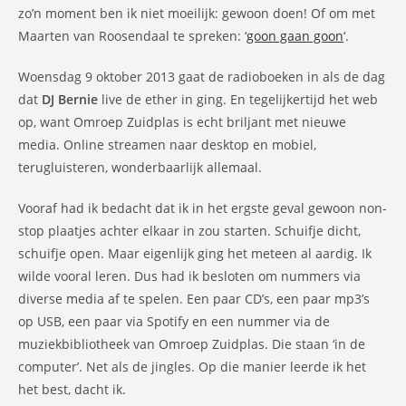
zo’n moment ben ik niet moeilijk: gewoon doen! Of om met
Maarten van Roosendaal te spreken: ‘
goon gaan goon
‘.
Woensdag 9 oktober 2013 gaat de radioboeken in als de dag
dat
DJ Bernie
live de ether in ging. En tegelijkertijd het web
op, want Omroep Zuidplas is echt briljant met nieuwe
media. Online streamen naar desktop en mobiel,
terugluisteren, wonderbaarlijk allemaal.
Vooraf had ik bedacht dat ik in het ergste geval gewoon non-
stop plaatjes achter elkaar in zou starten. Schuifje dicht,
schuifje open. Maar eigenlijk ging het meteen al aardig. Ik
wilde vooral leren. Dus had ik besloten om nummers via
diverse media af te spelen. Een paar CD’s, een paar mp3’s
op USB, een paar via Spotify en een nummer via de
muziekbibliotheek van Omroep Zuidplas. Die staan ‘in de
computer’. Net als de jingles. Op die manier leerde ik het
het best, dacht ik.