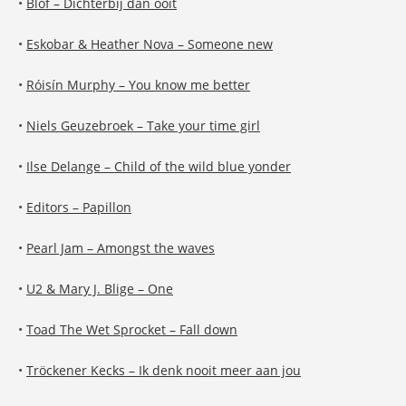
•
Blöf – Dichterbij dan ooit
•
Eskobar & Heather Nova – Someone new
•
Róisín Murphy – You know me better
•
Niels Geuzebroek – Take your time girl
•
Ilse Delange – Child of the wild blue yonder
•
Editors – Papillon
•
Pearl Jam – Amongst the waves
•
U2 & Mary J. Blige – One
•
Toad The Wet Sprocket – Fall down
•
Tröckener Kecks – Ik denk nooit meer aan jou