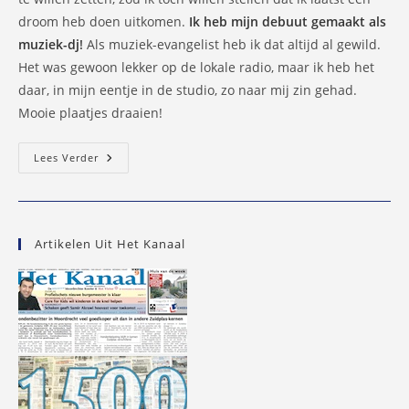
droom heb doen uitkomen.
Ik heb mijn debuut gemaakt als
muziek-dj
!
Als muziek-evangelist heb ik dat altijd al gewild.
Het was gewoon lekker op de lokale radio, maar ik heb het
daar, in mijn eentje in de studio, zo naar mij zin gehad.
Mooie plaatjes draaien!
DJ-
Lees Verder
Debuut,
Of
Het
Geheim
Van
Playlist
Artikelen Uit Het Kanaal
Nummer
Één…