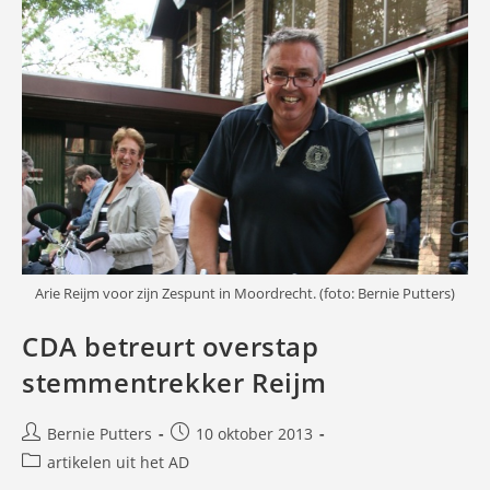
Arie Reijm voor zijn Zespunt in Moordrecht. (foto: Bernie Putters)
CDA betreurt overstap
stemmentrekker Reijm
Bericht
Bericht
Bernie Putters
10 oktober 2013
auteur:
gepubliceerd
Berichtcategorie:
artikelen uit het AD
op: