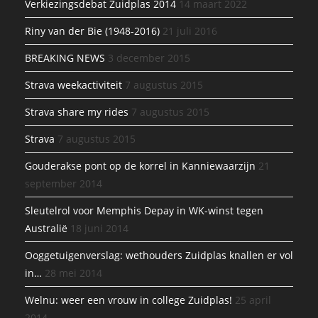
Verkiezingsdebat Zuidplas 2014
14 maart 2022
Riny van der Bie (1948-2016)
21 juli 2016
BREAKING NEWS
3 december 2015
Strava weekactiviteit
7 augustus 2015
Strava share my rides
7 augustus 2015
Strava
7 augustus 2015
Gouderakse pont op de korrel in Kanniewaarzijn
21
september 2014
Sleutelrol voor Memphis Depay in WK-winst tegen
Australië
18 juni 2014
Ooggetuigenverslag: wethouders Zuidplas knallen er vol
in…
28 mei 2014
Welnu: weer een vrouw in college Zuidplas!
25 april
2014