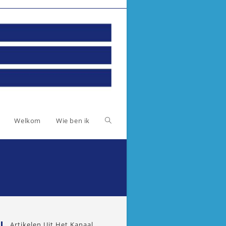
Toggle
Welkom
Wie ben ik
website
zoeken
Artikelen Uit Het Kanaal