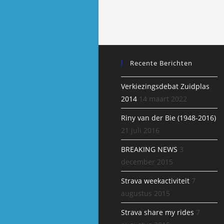
Recente Berichten
Verkiezingsdebat Zuidplas
2014
14 maart 2022
Riny van der Bie (1948-2016)
21 juli 2016
BREAKING NEWS
3
december 2015
Strava weekactiviteit
7
augustus 2015
Strava share my rides
7