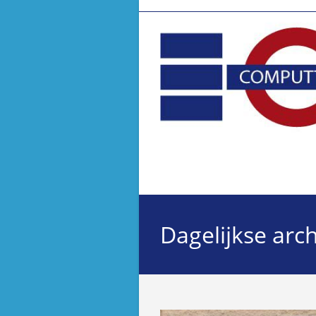
Ga
naar
inhoud
Dagelijkse arc