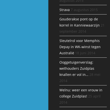
augustus 2015
Strava
7 augustus 2015
Gouderakse pont op de
korrel in Kanniewaarzijn
21
september 2014
Sleutelrol voor Memphis
Depay in WK-winst tegen
Australië
18 juni 2014
Ooggetuigenverslag:
wethouders Zuidplas
knallen er vol in…
28 mei
2014
Welnu: weer een vrouw in
college Zuidplas!
25 april
2014