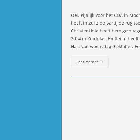
auteur:
gepubliceer
op:
Oei. Pijnlijk voor het CDA in Moo
heeft in 2012 de partij de rug t
ChristenUnie heeft hem gevraagd
2014 in Zuidplas. En Reijm heeft
Hart van woensdag 9 oktober. Ee
Pijnlijk:
Lees Verder
Arie
Reijm
Van
CDA
Naar
ChristenUnie/SG