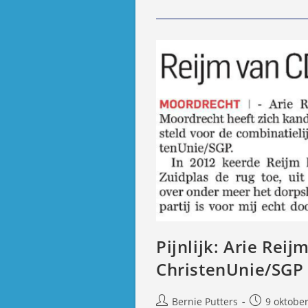
Putters’
Platen
Paradijs
9
Oktober
2013
Pijnlijk: Arie Rei
ChristenUnie/SGP
Bericht
Bericht
Bernie Putters
9 oktobe