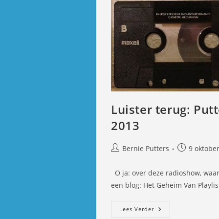
Luister terug: Put
2013
Bericht
Bericht
Bernie Putters
9 oktobe
auteur:
gepubliceer
op:
O ja: over deze radioshow, waari
een blog: Het Geheim Van Playl
Luister
Lees Verder
Terug: