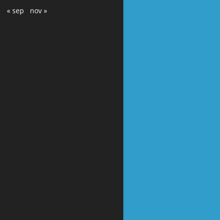
« sep
nov »