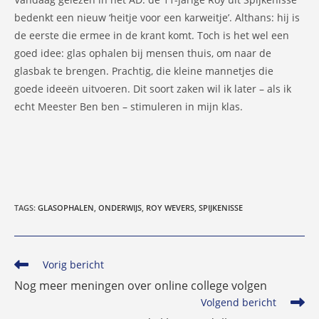
bedenkt een nieuw ‘heitje voor een karweitje’. Althans: hij is
de eerste die ermee in de krant komt. Toch is het wel een
goed idee: glas ophalen bij mensen thuis, om naar de
glasbak te brengen. Prachtig, die kleine mannetjes die
goede ideeën uitvoeren. Dit soort zaken wil ik later – als ik
echt Meester Ben ben – stimuleren in mijn klas.
TAGS
:
GLASOPHALEN
,
ONDERWIJS
,
ROY WEVERS
,
SPIJKENISSE
Lees
Vorig bericht
meer
Nog meer meningen over online college volgen
artikelen
Volgend bericht