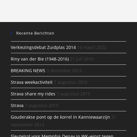
Recente Berichten
Verkiezingsdebat Zuidplas 2014
14 maart 2022
Riny van der Bie (1948-2016)
21 juli 2016
BREAKING NEWS
3 december 2015
Strava weekactiviteit
7 augustus 2015
Strava share my rides
7 augustus 2015
Strava
7 augustus 2015
Gouderakse pont op de korrel in Kanniewaarzijn
21
september 2014
Sleutelrol voor Memphis Depay in WK-winst tegen