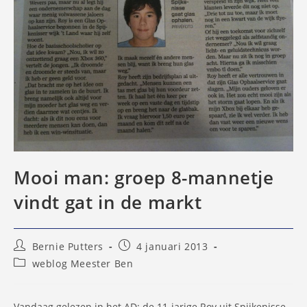
Mooi man: groep 8-mannetje
vindt gat in de markt
Bericht
Bericht
Bernie Putters
4 januari 2013
auteur:
gepubliceerd
Berichtcategorie:
weblog Meester Ben
op:
Vandaag gelezen in het AD: de 11-jarige Roy uit Spijkenisse