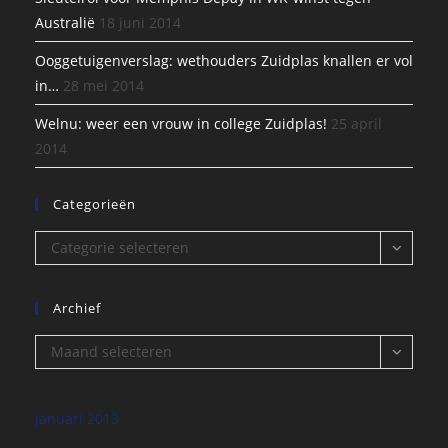
Australië
18 juni 2014
Ooggetuigenverslag: wethouders Zuidplas knallen er vol
in…
28 mei 2014
Welnu: weer een vrouw in college Zuidplas!
25 april
2014
Categorieën
Categorieën
Categorie selecteren
Archief
Archief
Maand selecteren
januari 2013