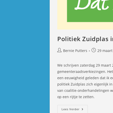
Politiek Zuidplas 
Bericht
Bericht
Bernie Putters
29 maart
auteur:
gepubliceer
op:
We schrijven zaterdag 29 maart
gemeenteraadsverkiezingen. Het l
een eeuwigheid geleden dat ik een
politiek Zuidplas zich eigenlijk 
van coalitie-onderhandelingen we
op een rijtje te zetten.
Politiek
Lees Verder
Zuidplas