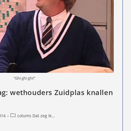
"Ghi ghi ghi!"
g: wethouders Zuidplas knallen
Berichtcategorie:
014
colums Dat zeg ik...
d