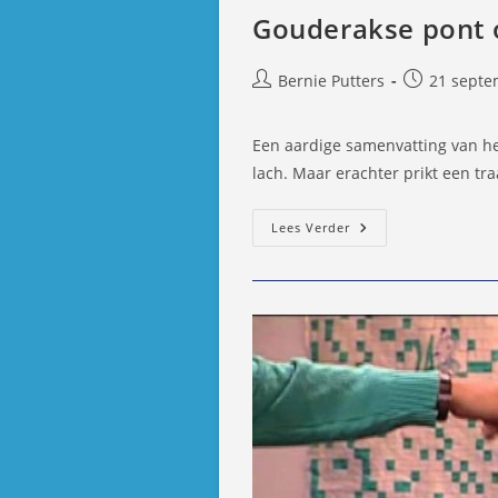
Gouderakse pont o
Bericht
Bericht
Bernie Putters
21 septe
auteur:
gepubliceer
op:
Een aardige samenvatting van he
lach. Maar erachter prikt een tra
Gouderakse
Lees Verder
Pont
Op
De
Korrel
In
Kanniewaarzijn