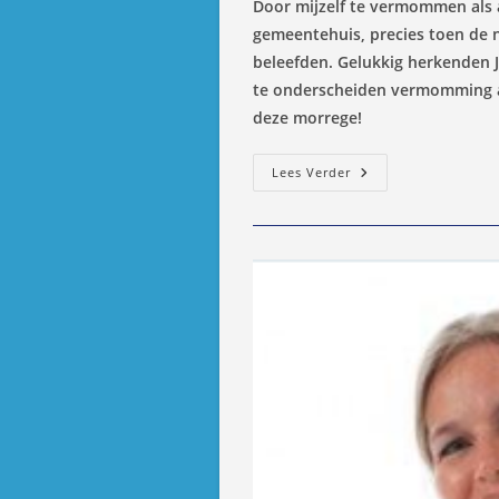
Door mijzelf te vermommen als
gemeentehuis, precies toen de 
beleefden. Gelukkig herkenden Ja
te onderscheiden vermomming al
deze morrege!
Ooggetuigenversl
Lees Verder
Wethouders
Zuidplas
Knallen
Er
Vol
In…