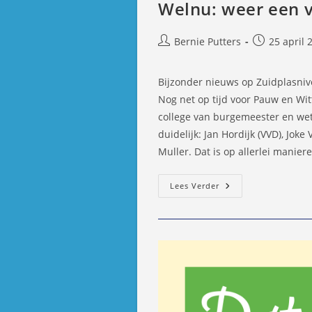
Welnu: weer een v
Bericht
Bericht
Bernie Putters
25 april 
auteur:
gepubliceer
op:
Bijzonder nieuws op Zuidplasni
Nog net op tijd voor Pauw en Wit
college van burgemeester en wet
duidelijk: Jan Hordijk (VVD), Jo
Muller. Dat is op allerlei manier
Welnu:
Lees Verder
Weer
Een
Vrouw
In
College
Zuidplas!