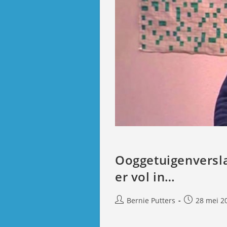
Ooggetuigenversla
er vol in…
Bericht
Bericht
Bernie Putters
28 mei 2
auteur:
gepubliceer
op: