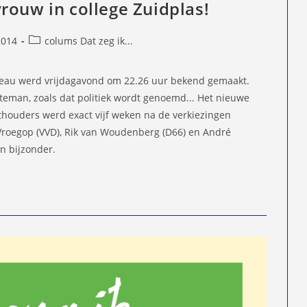
rouw in college Zuidplas!
Berichtcategorie:
2014
colums Dat zeg ik...
d
veau werd vrijdagavond om 22.26 uur bekend gemaakt.
teman, zoals dat politiek wordt genoemd... Het nieuwe
houders werd exact vijf weken na de verkiezingen
ke Vroegop (VVD), Rik van Woudenberg (D66) en André
en bijzonder.