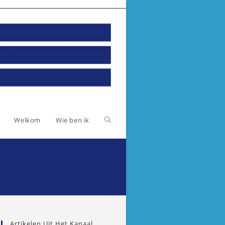
Toggle
Welkom
Wie ben ik
website
zoeken
Artikelen Uit Het Kanaal