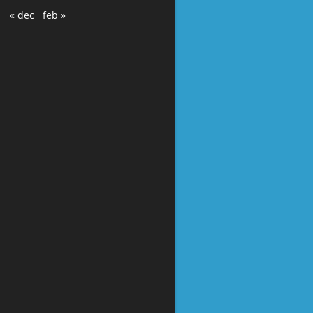
« dec
feb »