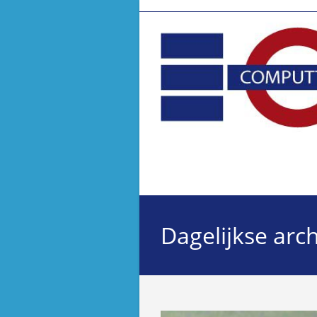
Ga
naar
inhoud
Dagelijkse arc