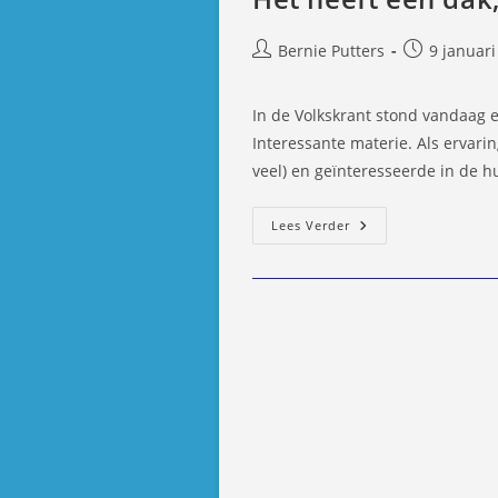
Bericht
Bericht
Bernie Putters
9 januari
auteur:
gepubliceer
op:
In de Volkskrant stond vandaag 
Interessante materie. Als ervari
veel) en geïnteresseerde in de 
Het
Lees Verder
Heeft
Een
Dak,
Muren
En
Daalt
In
Waarde…