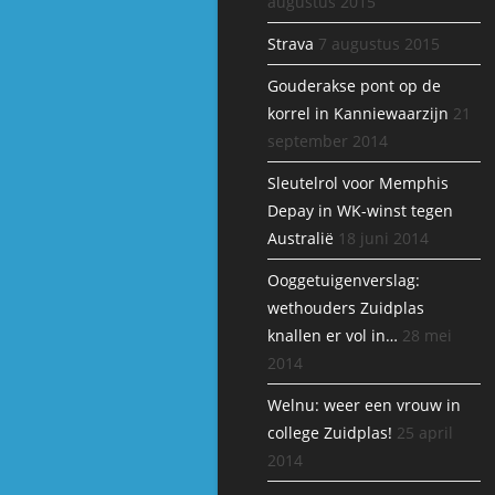
augustus 2015
Strava
7 augustus 2015
Gouderakse pont op de
korrel in Kanniewaarzijn
21
september 2014
Sleutelrol voor Memphis
Depay in WK-winst tegen
Australië
18 juni 2014
Ooggetuigenverslag:
wethouders Zuidplas
knallen er vol in…
28 mei
2014
Welnu: weer een vrouw in
college Zuidplas!
25 april
2014