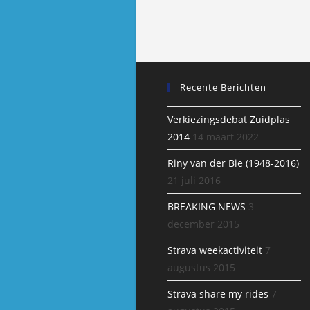
Recente Berichten
Verkiezingsdebat Zuidplas
2014
14 maart 2022
Riny van der Bie (1948-2016)
21 juli 2016
BREAKING NEWS
3
december 2015
Strava weekactiviteit
7
augustus 2015
Strava share my rides
7