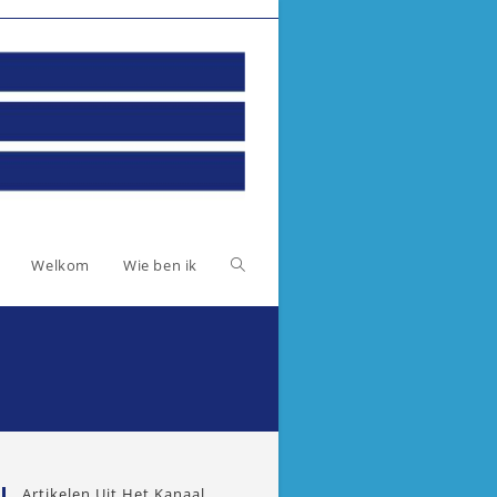
Toggle
Welkom
Wie ben ik
website
zoeken
Artikelen Uit Het Kanaal