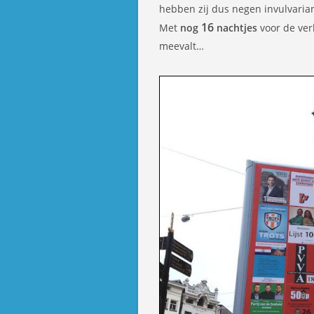
hebben zij dus negen invulvarian
16
Met
nog
nachtjes
voor de verk
meevalt…