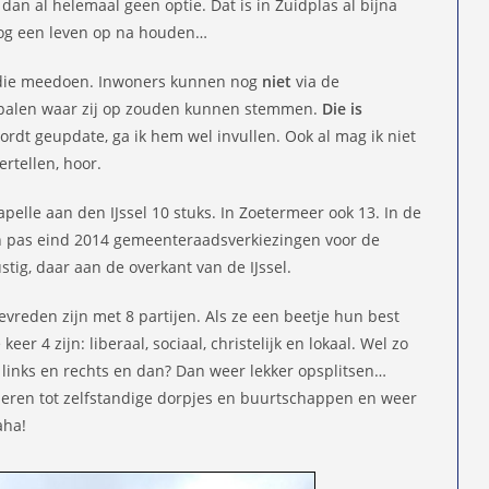
dan al helemaal geen optie. Dat is in Zuidplas al bijna
nog een leven op na houden…
en die meedoen. Inwoners kunnen nog
niet
via de
alen waar zij op zouden kunnen stemmen.
Die is
wordt geupdate, ga ik hem wel invullen. Ook al mag ik niet
rtellen, hoor.
Capelle aan den IJssel 10 stuks. In Zoetermeer ook 13. In de
 pas eind 2014 gemeenteraadsverkiezingen voor de
tig, daar aan de overkant van de IJssel.
vreden zijn met 8 partijen. Als ze een beetje hun best
er 4 zijn: liberaal, sociaal, christelijk en lokaal. Wel zo
 links en rechts en dan? Dan weer lekker opsplitsen…
useren tot zelfstandige dorpjes en buurtschappen en weer
aha!