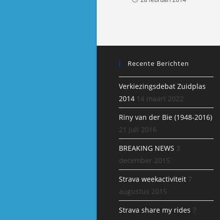
Recente Berichten
Verkiezingsdebat Zuidplas
2014
14 maart 2022
Riny van der Bie (1948-2016)
21 juli 2016
BREAKING NEWS
3
december 2015
Strava weekactiviteit
7
augustus 2015
Strava share my rides
7