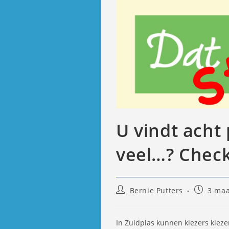
U vindt acht 
veel…? Check
Bericht
Bericht
Bernie Putters
3 maa
auteur:
gepublic
op:
In Zuidplas kunnen kiezers kiezen