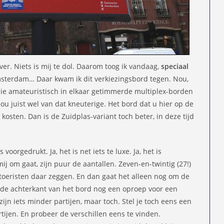
ver. Niets is mij te dol. Daarom toog ik vandaag,
speciaal
sterdam… Daar kwam ik dit verkiezingsbord tegen. Nou,
die amateuristisch in elkaar getimmerde multiplex-borden
 hou juist wel van dat kneuterige. Het bord dat u hier op de
s kosten. Dan is de Zuidplas-variant toch beter, in deze tijd
 voorgedrukt. Ja, het is net iets te luxe. Ja, het is
ij om gaat, zijn puur de aantallen. Zeven-en-twintig (27!)
 toeristen daar zeggen. En dan gaat het alleen nog om de
de achterkant van het bord nog een oproep voor een
jn iets minder partijen, maar toch. Stel je toch eens een
tijen. En probeer de verschillen eens te vinden.