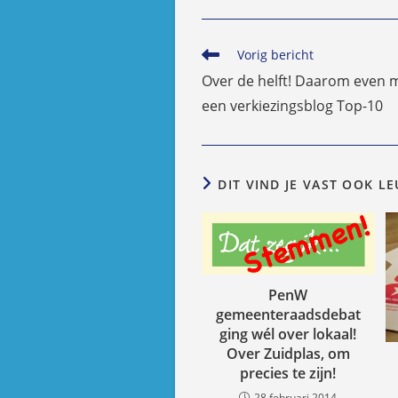
Lees
Vorig bericht
meer
Over de helft! Daarom even m
artikelen
een verkiezingsblog Top-10
DIT VIND JE VAST OOK L
PenW
gemeenteraadsdebat
ging wél over lokaal!
Over Zuidplas, om
precies te zijn!
28 februari 2014