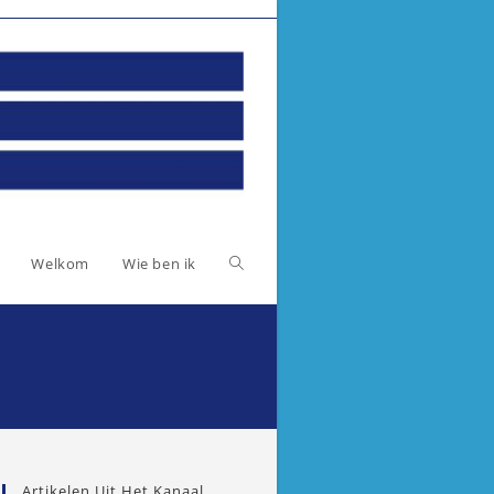
Toggle
Welkom
Wie ben ik
website
zoeken
Artikelen Uit Het Kanaal