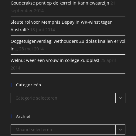
Gouderakse pont op de korrel in Kanniewaarzijn
21
september 2014
Sleutelrol voor Memphis Depay in WK-winst tegen
Australië
18 juni 2014
Ooggetuigenverslag: wethouders Zuidplas knallen er vol
in…
28 mei 2014
Welnu: weer een vrouw in college Zuidplas!
25 april
2014
Categorieën
Categorieën
Categorie selecteren
Archief
Archief
Maand selecteren