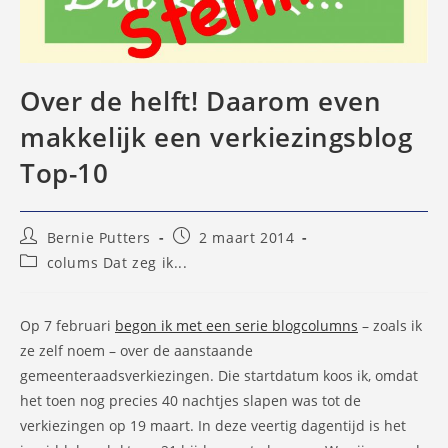
Over de helft! Daarom even
makkelijk een verkiezingsblog
Top-10
Bericht
Bericht
Bernie Putters
2 maart 2014
auteur:
gepubliceerd
Berichtcategorie:
colums Dat zeg ik...
op:
Op 7 februari
begon ik met een serie blogcolumns
– zoals ik
ze zelf noem – over de aanstaande
gemeenteraadsverkiezingen. Die startdatum koos ik, omdat
het toen nog precies 40 nachtjes slapen was tot de
verkiezingen op 19 maart. In deze veertig dagentijd is het