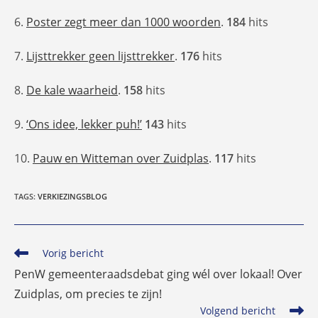
6.
Poster zegt meer dan 1000 woorden
.
184
hits
7.
Lijsttrekker geen lijsttrekker
.
176
hits
8.
De kale waarheid
.
158
hits
9.
‘Ons idee, lekker puh!’
143
hits
10.
Pauw en Witteman over Zuidplas
.
117
hits
TAGS
:
VERKIEZINGSBLOG
Lees
Vorig bericht
meer
PenW gemeenteraadsdebat ging wél over lokaal! Over
artikelen
Zuidplas, om precies te zijn!
Volgend bericht