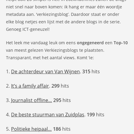
niet snel naar boven komen: ik hang er maar één woordje
metadata aan. ‘verkiezingsblog’. Daardoor staat er onder
elke blog netjes een lijst met de andere blogs in de serie.
Genoeg ICT-geneuzel!
Het leek me vandaag leuk om eens
ongegeneerd
een
Top-10
van meest gelezen Verkiezingsblogs te plaatsten.
Transparant, met het aantal views. Komt ‘ie:
1.
De achterdeur van Van Wijnen
.
315
hits
2.
It’s a family affair
.
299
hits
3.
Journalist offline…
295
hits
4.
De beste stuurman van Zuidplas
.
199
hits
5.
Politieke heipaal…
186
hits