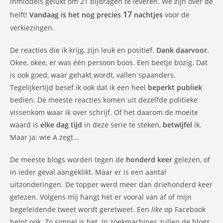
inmiddels gelukt om 21 bijdragen te leveren. We zijn over de
17
helft!
Vandaag is het nog precies
nachtjes
voor de
verkiezingen.
De reacties die ik krijg, zijn leuk en positief.
Dank daarvoor
.
Okee, okee, er was één persoon boos. Een beetje bozig. Dat
is ook goed, waar gehakt wordt, vallen spaanders.
Tegelijkertijd besef ik ook dat ik een heel
beperkt publiek
bedien. De meeste reacties komen uit dezelfde politieke
vissenkom waar ik over schrijf. Of het daarom de moeite
waard is
elke dag tijd
in deze serie te steken,
betwijfel
ik.
Maar ja: wie A zegt…
De meeste blogs worden tegen de
honderd keer
gelezen, of
in ieder geval aangeklikt. Maar er is een aantal
uitzonderingen. De topper werd meer dan driehonderd keer
gelezen. Volgens mij hangt het er vooral van af of mijn
begeleidende tweet wordt geretweet. Een
like
op Facebook
helpt ook. Zo simpel is het. In zoekmachines zullen de blogs