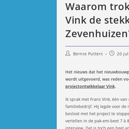
Waarom trok
Vink de stek
Zevenhuizen? 
Bericht
Bericht
Bernie Putters
20 ju
auteur:
gepublic
op:
Het nieuws dat het nieuwbouwp
wordt uitgevoerd, was reden voo
projectontwikkelaar Vink
.
Ik sprak met Frans Vink, één van
familiebedrijf. Hij legde voor d
besloot met het project te stopp
vertellen in de pak-em-beet 7 à 
interview. Dat is toch een heel