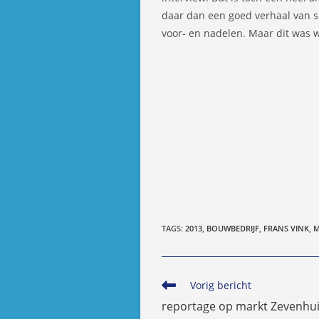
daar dan een goed verhaal van s
voor- en nadelen. Maar dit was 
TAGS
:
2013
,
BOUWBEDRIJF
,
FRANS VINK
,
M
Lees
Vorig bericht
meer
reportage op markt Zevenhui
artikelen