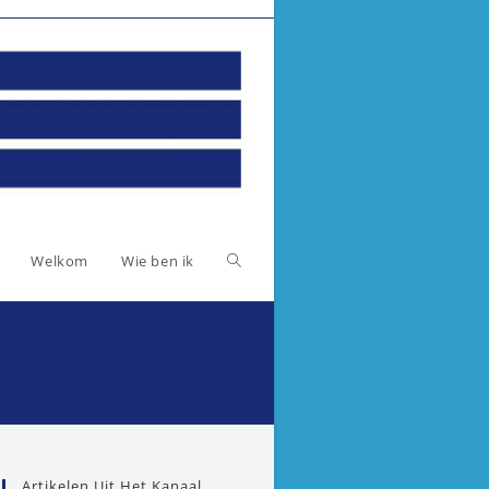
Toggle
Welkom
Wie ben ik
website
zoeken
Artikelen Uit Het Kanaal