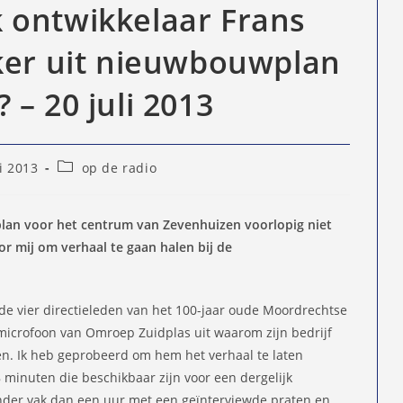
 ontwikkelaar Frans
ker uit nieuwbouwplan
– 20 juli 2013
Berichtcategorie:
li 2013
op de radio
eerd
lan voor het centrum van Zevenhuizen voorlopig niet
r mij om verhaal te gaan halen bij de
 de vier directieleden van het 100-jaar oude Moordrechtse
e microfoon van Omroep Zuidplas uit waarom zijn bedrijf
en. Ik heb geprobeerd om hem het verhaal te laten
8 minuten die beschikbaar zijn voor een dergelijk
 ander vak dan een uur met een geïnterviewde praten en