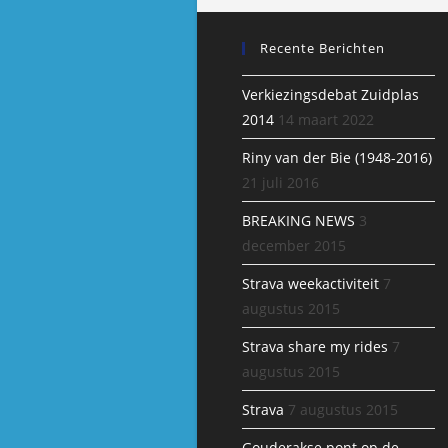
Recente Berichten
Verkiezingsdebat Zuidplas
2014
14 maart 2022
Riny van der Bie (1948-2016)
21 juli 2016
BREAKING NEWS
3
december 2015
Strava weekactiviteit
7
augustus 2015
Strava share my rides
7
augustus 2015
Strava
7 augustus 2015
Gouderakse pont op de