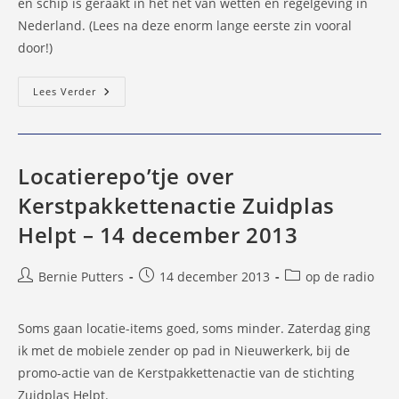
en schip is geraakt in het net van wetten en regelgeving in
Nederland. (Lees na deze enorm lange eerste zin vooral
door!)
Meer
Lees Verder
Inzamelpunten
Stichting
Zuidplas
Helpt
Locatierepo’tje over
Kerstpakkettenactie Zuidplas
Helpt – 14 december 2013
Bericht
Bericht
Berichtcategorie:
Bernie Putters
14 december 2013
op de radio
auteur:
gepubliceerd
op:
Soms gaan locatie-items goed, soms minder. Zaterdag ging
ik met de mobiele zender op pad in Nieuwerkerk, bij de
promo-actie van de Kerstpakkettenactie van de stichting
Zuidplas Helpt.