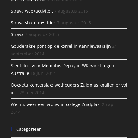
Strava weekactiviteit
7 augustus 2015
Strava share my rides
7 augustus 2015
Strava
7 augustus 2015
Gouderakse pont op de korrel in Kanniewaarzijn
21
september 2014
Sleutelrol voor Memphis Depay in WK-winst tegen
Australië
18 juni 2014
Ooggetuigenverslag: wethouders Zuidplas knallen er vol
in…
28 mei 2014
Welnu: weer een vrouw in college Zuidplas!
25 april
2014
Categorieën