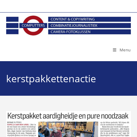
Ga
naar
inhoud
Menu
kerstpakkettenactie