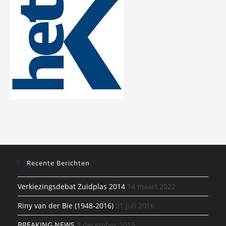
Recente Berichten
Verkiezingsdebat Zuidplas 2014
14 maart 2022
Riny van der Bie (1948-2016)
21 juli 2016
BREAKING NEWS
3 december 2015