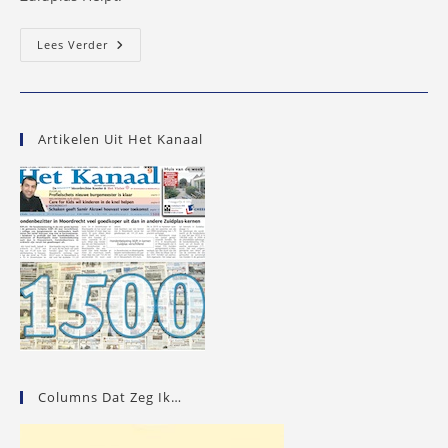
Locatierepo’tje
Lees Verder
Over
Kerstpakkettenactie
Zuidplas
Helpt
–
14
Artikelen Uit Het Kanaal
December
2013
Columns Dat Zeg Ik…