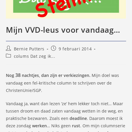
Mijn VVD-leus voor vandaag…
Bericht
Bericht
Bernie Putters
9 februari 2014
auteur:
gepubliceerd
Berichtcategorie:
colums Dat zeg ik...
op:
38
Nog
nachtjes, dan zijn er verkiezingen.
Mijn doel was
vandaag een fel-kritische column te schrijven over de
ChristenUnie/SGP.
Vandaag ja, want dan lezen ‘ze’ hem lekker toch niet… Maar
tussen droom en daad zaten vandaag wetten in de weg, en
praktische bezwaren. Zoals een
deadline
. Daarom moest ik
deze zondag
werken
… Niks geen
rust
. Om mijn columnserie