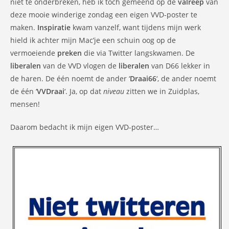
niet te onderbreken, heb ik toch gemeend op de
valreep
van
deze mooie winderige zondag een eigen VVD-poster te
maken.
Inspiratie
kwam vanzelf, want tijdens mijn werk
hield ik achter mijn Mac’je een schuin oog op de
vermoeiende
preken
die via Twitter langskwamen. De
liberalen
van de VVD vlogen de
liberalen
van D66 lekker in
de haren. De één noemt de ander ‘
Draai66
‘, de ander noemt
de één ‘
VVDraai
‘. Ja, op dat
niveau
zitten we in Zuidplas,
mensen!
Daarom bedacht ik mijn eigen VVD-poster…