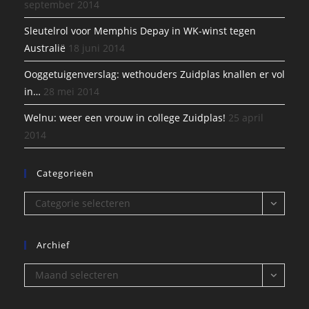
september 2014
Sleutelrol voor Memphis Depay in WK-winst tegen
Australië
18 juni 2014
Ooggetuigenverslag: wethouders Zuidplas knallen er vol
in…
28 mei 2014
Welnu: weer een vrouw in college Zuidplas!
25 april
2014
Categorieën
Categorieën
Categorie selecteren
Archief
Archief
Maand selecteren