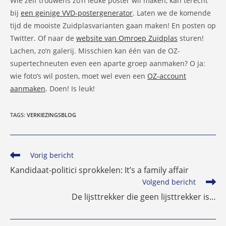
Wie zelf trouwens zo’n leuke poster wil maken, kan terecht
bij
een geinige VVD-postergenerator
. Laten we de komende
tijd de mooiste Zuidplasvarianten gaan maken! En posten op
Twitter. Of naar de
website van Omroep Zuidplas
sturen!
Lachen, zo’n galerij. Misschien kan één van de OZ-
supertechneuten even een aparte groep aanmaken? O ja:
wie foto’s wil posten, moet wel even een
OZ-account
aanmaken
. Doen! Is leuk!
TAGS
:
VERKIEZINGSBLOG
Lees
Vorig bericht
meer
Kandidaat-politici sprokkelen: It’s a family affair
artikelen
Volgend bericht
De lijsttrekker die geen lijsttrekker is…