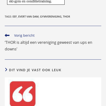
TAGS
:
EEF
,
EVERT VAN DAM
,
GYMVERENIGING
,
THOR
Lees
Vorig bericht
meer
‘THOR is altijd een vereniging geweest van ups en
artikelen
downs’
DIT VIND JE VAST OOK LEUK