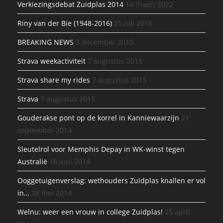
Verkiezingsdebat Zuidplas 2014
14 maart 2022
Riny van der Bie (1948-2016)
21 juli 2016
BREAKING NEWS
3 december 2015
Strava weekactiviteit
7 augustus 2015
Strava share my rides
7 augustus 2015
Strava
7 augustus 2015
Gouderakse pont op de korrel in Kanniewaarzijn
21
september 2014
Sleutelrol voor Memphis Depay in WK-winst tegen
Australië
18 juni 2014
Ooggetuigenverslag: wethouders Zuidplas knallen er vol
in…
28 mei 2014
Welnu: weer een vrouw in college Zuidplas!
25 april