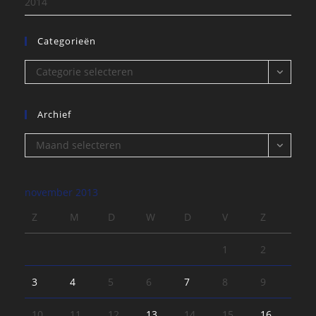
2014
Categorieën
Categorieën
Categorie selecteren
Archief
Archief
Maand selecteren
november 2013
Z
M
D
W
D
V
Z
1
2
3
4
5
6
7
8
9
10
11
12
13
14
15
16