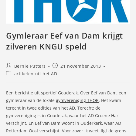
Gymleraar Eef van Dam krijgt
zilveren KNGU speld
Bericht
Bericht
Bernie Putters
21 november 2013
auteur:
gepubliceerd
Berichtcategorie:
artikelen uit het AD
op:
Een berichtje uit sportief Gouderak. Over Eef van Dam, een
gymleraar van de lokale
gymvereniging THOR
. Het kwam
terecht in twee edities van het AD. Terecht: de
gymvereniging is in Gouderak, waar het AD Groene Hart
verschijnt. En Eef van Dam woont in Ouderkerk, waar AD
Rotterdam Oost verschijnt. Voor zover ik weet, ligt de grens