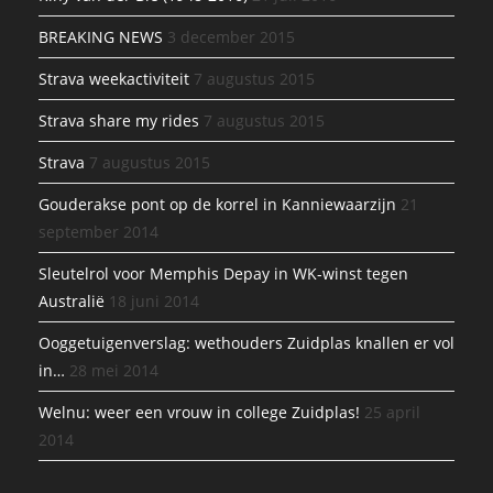
BREAKING NEWS
3 december 2015
Strava weekactiviteit
7 augustus 2015
Strava share my rides
7 augustus 2015
Strava
7 augustus 2015
Gouderakse pont op de korrel in Kanniewaarzijn
21
september 2014
Sleutelrol voor Memphis Depay in WK-winst tegen
Australië
18 juni 2014
Ooggetuigenverslag: wethouders Zuidplas knallen er vol
in…
28 mei 2014
Welnu: weer een vrouw in college Zuidplas!
25 april
2014