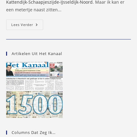
Kattendijk-Schaapjeszijde-IJsseldijk-Noord
. Maar ik kan er
een metertje naast zitten...
Gymleraar
Lees Verder
Eef
Van
Dam
Krijgt
Zilveren
KNGU
Artikelen Uit Het Kanaal
Speld
Columns Dat Zeg Ik…