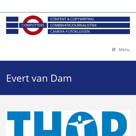
Ga
naar
inhoud
Menu
Evert van Dam