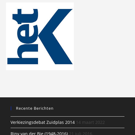
Recente Berichten
Verkiezingsdebat Zuidplas 2014
14 maart 2022
Riny van der Bie (1948-2016)
21 juli 2016