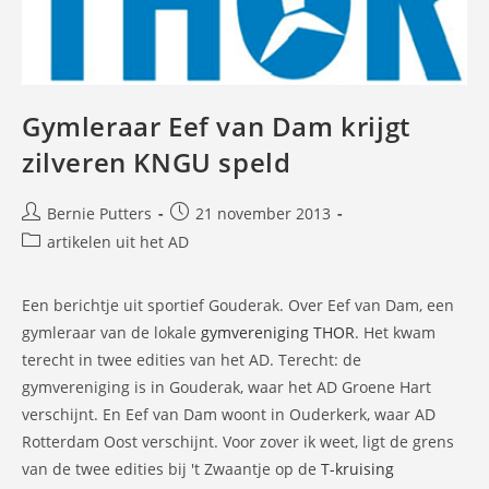
Gymleraar Eef van Dam krijgt
zilveren KNGU speld
Bericht
Bericht
Bernie Putters
21 november 2013
auteur:
gepubliceerd
Berichtcategorie:
artikelen uit het AD
op:
Een berichtje uit sportief Gouderak. Over Eef van Dam, een
gymleraar van de lokale
gymvereniging THOR
. Het kwam
terecht in twee edities van het AD. Terecht: de
gymvereniging is in Gouderak, waar het AD Groene Hart
verschijnt. En Eef van Dam woont in Ouderkerk, waar AD
Rotterdam Oost verschijnt. Voor zover ik weet, ligt de grens
van de twee edities bij 't Zwaantje op de
T-kruising