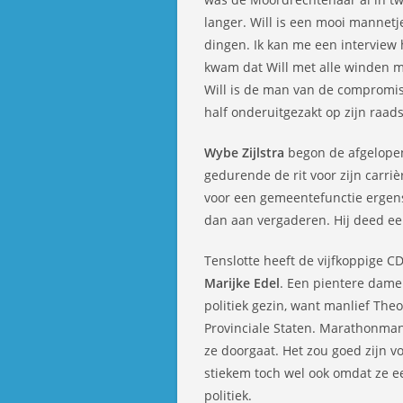
langer. Will is een mooi mannetje,
dingen. Ik kan me een interview 
kwam dat Will met alle winden m
Will is de man van de compromis
half onderuitgezakt op zijn raads
Wybe Zijlstra
begon de afgelopen 
gedurende de rit voor zijn carri
voor een gemeentefunctie ergens 
dan aan vergaderen. Hij deed ee
Tenslotte heeft de vijfkoppige 
Marijke Edel
. Een pientere dame
politiek gezin, want manlief The
Provinciale Staten. Marathonman 
ze doorgaat. Het zou goed zijn v
stiekem toch wel ook omdat ze ee
politiek.