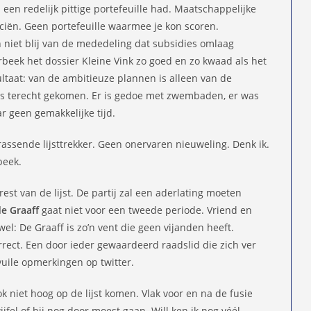
 een redelijk pittige portefeuille had. Maatschappelijke
ciën. Geen portefeuille waarmee je kon scoren.
 niet blij van de mededeling dat subsidies omlaag
beek het dossier Kleine Vink zo goed en zo kwaad als het
ltaat: van de ambitieuze plannen is alleen van de
ets terecht gekomen. Er is gedoe met zwembaden, er was
r geen gemakkelijke tijd.
rassende lijsttrekker. Geen onervaren nieuweling. Denk ik.
beek.
est van de lijst. De partij zal een aderlating moeten
e Graaff
gaat niet voor een tweede periode. Vriend en
el: De Graaff is zo’n vent die geen vijanden heeft.
orrect. Een door ieder gewaardeerd raadslid die zich ver
 vuile opmerkingen op twitter.
k niet hoog op de lijst komen. Vlak voor en na de fusie
fel of hij nog door moest gaan. Will ken ik nog véél