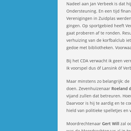
Nadeel aan Jan Verbeek is dat hij
Ondersteuning. En een tijd finan
Verenigingen in Zuidplas werden
gingen. Op sportgebied heeft Ver
gaat proberen af te ronden. Resu
verhuizing van de korfbalclub i
gedoe met bibliotheken. Voorwaa
Bij het CDA verwacht ik geen ver
Ik voorspel dus óf Lansink óf Ver
Maar minstens zo belangrijk: de r
doen. Zevenhuizenaar
Roeland d
vijand zullen dat betreuren. Hoew
Daarvoor is hij te aardig en te c
hield van politieke spelletjes en
Moordrechtenaar
Gert Will
zal oo
was de Moordrechtenaar al in twij