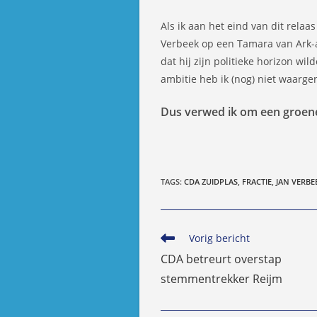
Als ik aan het eind van dit relaa
Verbeek op een Tamara van Ark-
dat hij zijn politieke horizon wi
ambitie heb ik (nog) niet waarg
Dus verwed ik om een groene
TAGS
:
CDA ZUIDPLAS
,
FRACTIE
,
JAN VERBE
Lees
Vorig bericht
meer
CDA betreurt overstap
artikelen
stemmentrekker Reijm