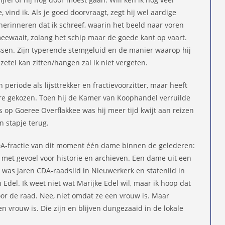
 vind ik. Als je goed doorvraagt, zegt hij wel aardige
herinneren dat ik schreef, waarin het beeld naar voren
eewaait, zolang het schip maar de goede kant op vaart.
sen. Zijn typerende stemgeluid en de manier waarop hij
zetel kan zitten/hangen zal ik niet vergeten.
periode als lijsttrekker en fractievoorzitter, maar heeft
ère gekozen. Toen hij de Kamer van Koophandel verruilde
op Goeree Overflakkee was hij meer tijd kwijt aan reizen
n stapje terug.
CDA-fractie van dit moment één dame binnen de gelederen:
 met gevoel voor historie en archieven. Een dame uit een
o was jaren CDA-raadslid in Nieuwerkerk en statenlid in
Edel. Ik weet niet wat Marijke Edel wil, maar ik hoop dat
oor de raad. Nee, niet omdat ze een vrouw is. Maar
n vrouw is. Die zijn en blijven dungezaaid in de lokale