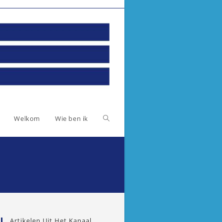
Toggle
Welkom
Wie ben ik
website
zoeken
Artikelen Uit Het Kanaal