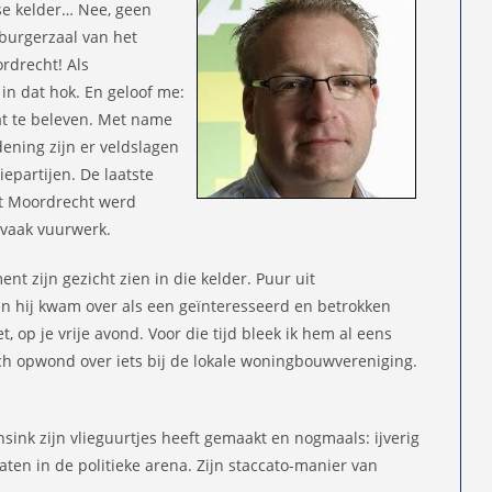
se kelder… Nee, geen
burgerzaal van het
rdrecht! Als
 in dat hok. En geloof me:
wat te beleven. Met name
dening zijn er veldslagen
iepartijen. De laatste
at Moordrecht werd
 vaak vuurwerk.
t zijn gezicht zien in die kelder. Puur uit
en hij kwam over als een geïnteresseerd en betrokken
t, op je vrije avond. Voor die tijd bleek ik hem al eens
ich opwond over iets bij de lokale woningbouwvereniging.
ansink zijn vlieguurtjes heeft gemaakt en nogmaals: ijverig
laten in de politieke arena. Zijn staccato-manier van