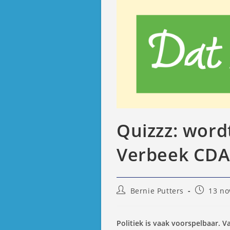
Quizzz: word
Verbeek CDA-
Bericht
Bericht
Bernie Putters
13 no
auteur:
gepublic
op:
Politiek is vaak voorspelbaar. V