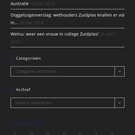
Australië
18 juni 2014
Ooggetuigenverslag: wethouders Zuidplas knallen er vol
in…
28 mei 2014
Welnu: weer een vrouw in college Zuidplas!
25 april
2014
Categorieën
Categorieën
Categorie selecteren
Archief
Archief
Maand selecteren
november 2013
Z
M
D
W
D
V
Z