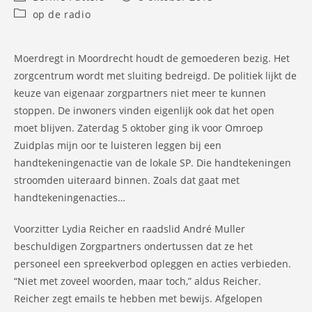
auteur:
gepubliceerd
Berichtcategorie:
op de radio
op:
Moerdregt in Moordrecht houdt de gemoederen bezig. Het
zorgcentrum wordt met sluiting bedreigd. De politiek lijkt de
keuze van eigenaar zorgpartners niet meer te kunnen
stoppen. De inwoners vinden eigenlijk ook dat het open
moet blijven. Zaterdag 5 oktober ging ik voor Omroep
Zuidplas mijn oor te luisteren leggen bij een
handtekeningenactie van de lokale SP. Die handtekeningen
stroomden uiteraard binnen. Zoals dat gaat met
handtekeningenacties…
Voorzitter Lydia Reicher en raadslid André Muller
beschuldigen Zorgpartners ondertussen dat ze het
personeel een spreekverbod opleggen en acties verbieden.
“Niet met zoveel woorden, maar toch,” aldus Reicher.
Reicher zegt emails te hebben met bewijs. Afgelopen