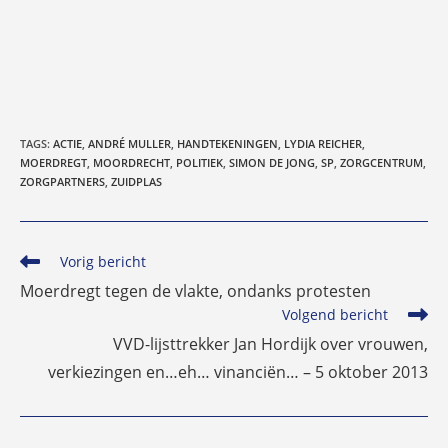
TAGS
:
ACTIE
,
ANDRÉ MULLER
,
HANDTEKENINGEN
,
LYDIA REICHER
,
MOERDREGT
,
MOORDRECHT
,
POLITIEK
,
SIMON DE JONG
,
SP
,
ZORGCENTRUM
,
ZORGPARTNERS
,
ZUIDPLAS
Lees
Vorig bericht
meer
Moerdregt tegen de vlakte, ondanks protesten
artikelen
Volgend bericht
VVD-lijsttrekker Jan Hordijk over vrouwen,
verkiezingen en…eh… vinanciën… – 5 oktober 2013