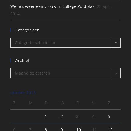
Welnu: weer een vrouw in college Zuidplas!
25 april
2014
Categorieën
Categorieën
Categorie selecteren
Archief
Archief
Maand selecteren
oktober 2013
Z
M
D
W
D
V
Z
1
2
3
4
5
6
7
8
9
10
11
12