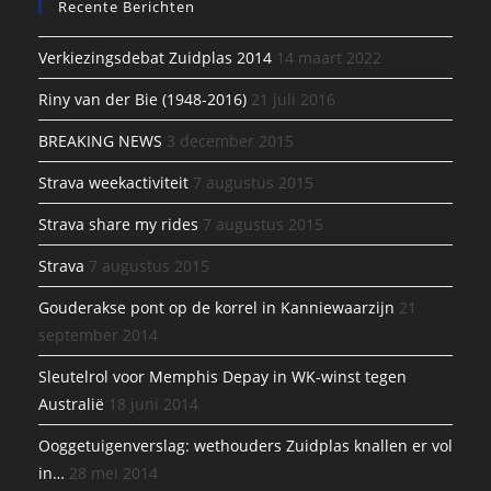
Recente Berichten
Verkiezingsdebat Zuidplas 2014
14 maart 2022
Riny van der Bie (1948-2016)
21 juli 2016
BREAKING NEWS
3 december 2015
Strava weekactiviteit
7 augustus 2015
Strava share my rides
7 augustus 2015
Strava
7 augustus 2015
Gouderakse pont op de korrel in Kanniewaarzijn
21
september 2014
Sleutelrol voor Memphis Depay in WK-winst tegen
Australië
18 juni 2014
Ooggetuigenverslag: wethouders Zuidplas knallen er vol
in…
28 mei 2014