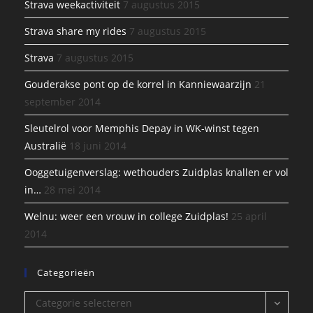
Strava weekactiviteit
7 augustus 2015
Strava share my rides
7 augustus 2015
Strava
7 augustus 2015
Gouderakse pont op de korrel in Kanniewaarzijn
21
september 2014
Sleutelrol voor Memphis Depay in WK-winst tegen
Australië
18 juni 2014
Ooggetuigenverslag: wethouders Zuidplas knallen er vol
in…
28 mei 2014
Welnu: weer een vrouw in college Zuidplas!
25 april
2014
Categorieën
Categorieën
Categorie selecteren