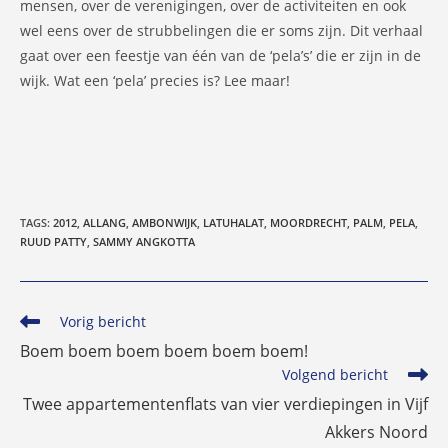
mensen, over de verenigingen, over de activiteiten en ook
wel eens over de strubbelingen die er soms zijn. Dit verhaal
gaat over een feestje van één van de ‘pela’s’ die er zijn in de
wijk. Wat een ‘pela’ precies is? Lee maar!
TAGS
:
2012
,
ALLANG
,
AMBONWIJK
,
LATUHALAT
,
MOORDRECHT
,
PALM
,
PELA
,
RUUD PATTY
,
SAMMY ANGKOTTA
Lees
Vorig bericht
meer
Boem boem boem boem boem boem!
artikelen
Volgend bericht
Twee appartementenflats van vier verdiepingen in Vijf
Akkers Noord