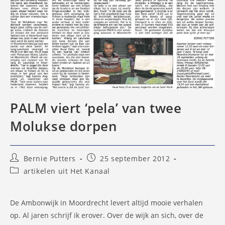
PALM viert ‘pela’ van twee
Molukse dorpen
Bericht
Bericht
Bernie Putters
25 september 2012
auteur:
gepubliceerd
Berichtcategorie:
artikelen uit Het Kanaal
op:
De Ambonwijk in Moordrecht levert altijd mooie verhalen
op. Al jaren schrijf ik erover. Over de wijk an sich, over de