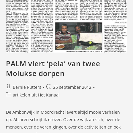
PALM viert ‘pela’ van twee
Molukse dorpen
Bericht
Bericht
Bernie Putters
25 september 2012
auteur:
gepubliceerd
Berichtcategorie:
artikelen uit Het Kanaal
op:
De Ambonwijk in Moordrecht levert altijd mooie verhalen
op. Al jaren schrijf ik erover. Over de wijk an sich, over de
mensen, over de verenigingen, over de activiteiten en ook