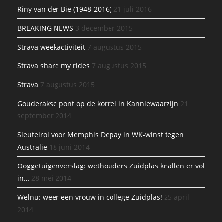
Riny van der Bie (1948-2016)
21 juli 2016
BREAKING NEWS
3 december 2015
Strava weekactiviteit
7 augustus 2015
Strava share my rides
7 augustus 2015
Strava
7 augustus 2015
Gouderakse pont op de korrel in Kanniewaarzijn
21
september 2014
Sleutelrol voor Memphis Depay in WK-winst tegen
Australië
18 juni 2014
Ooggetuigenverslag: wethouders Zuidplas knallen er vol
in…
28 mei 2014
Welnu: weer een vrouw in college Zuidplas!
25 april
2014