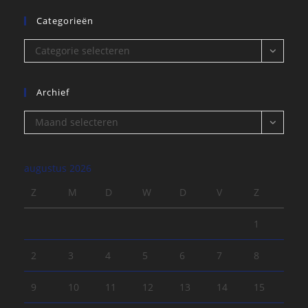
Categorieën
Categorieën
Categorie selecteren
Archief
Archief
Maand selecteren
augustus 2026
Z
M
D
W
D
V
Z
1
2
3
4
5
6
7
8
9
10
11
12
13
14
15