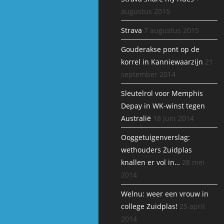
augustus 2015
Strava
7 augustus 2015
Gouderakse pont op de
korrel in Kanniewaarzijn
21
september 2014
Sleutelrol voor Memphis
Depay in WK-winst tegen
Australië
18 juni 2014
Ooggetuigenverslag:
wethouders Zuidplas
knallen er vol in…
28 mei
2014
Welnu: weer een vrouw in
college Zuidplas!
25 april
2014