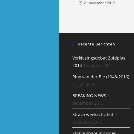
21 november 2012
Recente Berichten
Verkiezingsdebat Zuidplas
2014
14 maart 2022
Riny van der Bie (1948-2016)
21 juli 2016
BREAKING NEWS
3
december 2015
Strava weekactiviteit
7
augustus 2015
Strava share my rides
7