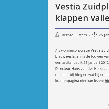
Vestia Zuidp
klappen vall
Bericht
Bericht
Bernie Putters
25 ja
auteur:
gepublic
op:
Als woningcorporatie
Vestia Zuid
blauw geslagen in de touwen van
een artikel dat ik 25 januari 20
Directeur Hans van der Horst zett
moment bij hing en wat hij er a
krantenpagina niet kan lezen:
hi