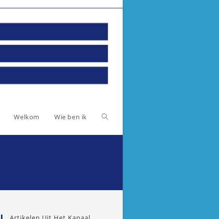
Toggle
Welkom
Wie ben ik
website
zoeken
Artikelen Uit Het Kanaal