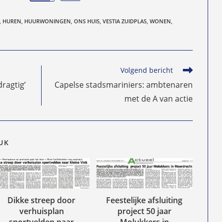
,
HUREN
,
HUURWONINGEN
,
ONS HUIS
,
VESTIA ZUIDPLAS
,
WONEN
,
Volgend bericht
ragtig’
Capelse stadsmariniers: ambtenaren
met de A van actie
EUK
Dikke streep door
Feestelijke afsluiting
verhuisplan
project 50 jaar
sportvelden naar
Molukkers in