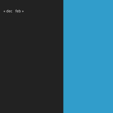
« dec
feb »