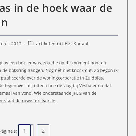
las in de hoek waar de
en
Berichtcategorie:
nuari 2012
artikelen uit Het Kanaal
eerd
plas
een bokser was, zou die op dit moment bont en
 de boksring hangen. Nog net niet knock-out. Zo begon ik
12 publiceerde over de woningcorporatie in Zuidplas.
e tegenover mij uiteen hoe de vlag bij Vestia er op dat
llemaal van vond. Wie onderstaande JPEG van de
er staat de ruwe tekstversie
.
1
2
Pagina's: