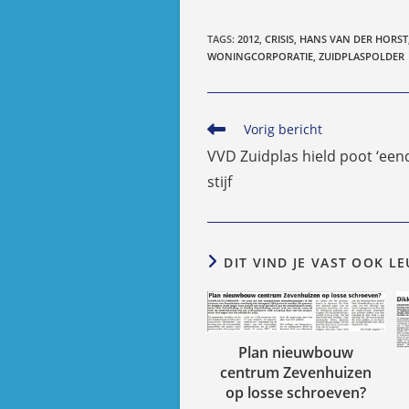
TAGS
:
2012
,
CRISIS
,
HANS VAN DER HORST
WONINGCORPORATIE
,
ZUIDPLASPOLDER
Lees
Vorig bericht
meer
VVD Zuidplas hield poot ‘eend
artikelen
stijf
DIT VIND JE VAST OOK L
Plan nieuwbouw
centrum Zevenhuizen
op losse schroeven?