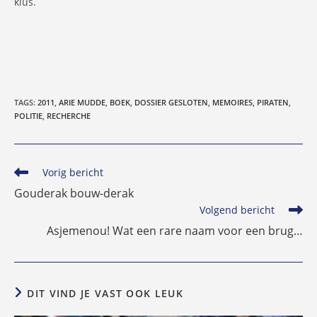
klus.
TAGS
:
2011
,
ARIE MUDDE
,
BOEK
,
DOSSIER GESLOTEN
,
MEMOIRES
,
PIRATEN
,
POLITIE
,
RECHERCHE
Lees
Vorig bericht
meer
Gouderak bouw-derak
artikelen
Volgend bericht
Asjemenou! Wat een rare naam voor een brug…
DIT VIND JE VAST OOK LEUK