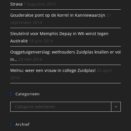
Strava
7 augustus 2015
Gouderakse pont op de korrel in Kanniewaarzijn
21
september 2014
Sleutelrol voor Memphis Depay in WK-winst tegen
Australië
18 juni 2014
Ooggetuigenverslag: wethouders Zuidplas knallen er vol
in…
28 mei 2014
Welnu: weer een vrouw in college Zuidplas!
25 april
2014
Categorieën
Categorieën
Categorie selecteren
Archief