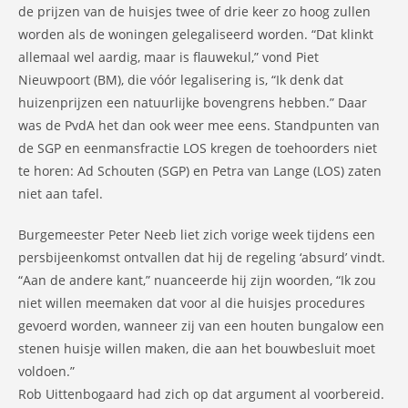
de prijzen van de huisjes twee of drie keer zo hoog zullen
worden als de woningen gelegaliseerd worden. “Dat klinkt
allemaal wel aardig, maar is flauwekul,” vond Piet
Nieuwpoort (BM), die vóór legalisering is, “Ik denk dat
huizenprijzen een natuurlijke bovengrens hebben.” Daar
was de PvdA het dan ook weer mee eens. Standpunten van
de SGP en eenmansfractie LOS kregen de toehoorders niet
te horen: Ad Schouten (SGP) en Petra van Lange (LOS) zaten
niet aan tafel.
Burgemeester Peter Neeb liet zich vorige week tijdens een
persbijeenkomst ontvallen dat hij de regeling ‘absurd’ vindt.
“Aan de andere kant,” nuanceerde hij zijn woorden, “Ik zou
niet willen meemaken dat voor al die huisjes procedures
gevoerd worden, wanneer zij van een houten bungalow een
stenen huisje willen maken, die aan het bouwbesluit moet
voldoen.”
Rob Uittenbogaard had zich op dat argument al voorbereid.