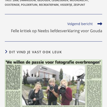
TAGS
:
2006
,
DWANGSOM
,
GEDOGEN
,
LEGALISEREN
,
MOORDRECHT
,
OOSTEINDE
,
POLDERTUIN
,
RECREATIEPARK
,
VISSERTJE
,
ZESPUNT
Lees
Volgend bericht
meer
Felle kritiek op Neebs liefdesverklaring voor Gouda
artikelen
DIT VIND JE VAST OOK LEUK