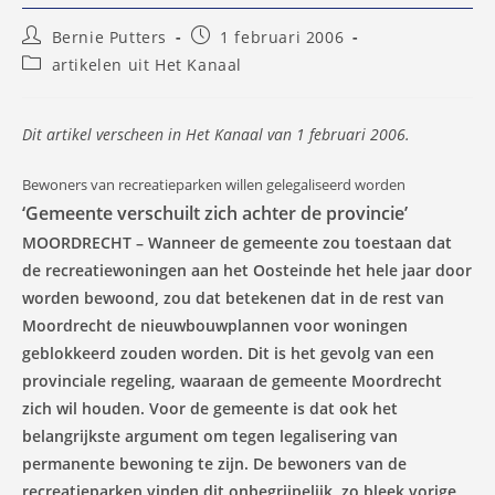
Bericht
Bericht
Bernie Putters
1 februari 2006
auteur:
gepubliceerd
Berichtcategorie:
artikelen uit Het Kanaal
op:
Dit artikel verscheen in Het Kanaal van 1 februari 2006.
Bewoners van recreatieparken willen gelegaliseerd worden
‘Gemeente verschuilt zich achter de provincie’
MOORDRECHT – Wanneer de gemeente zou toestaan dat
de recreatiewoningen aan het Oosteinde het hele jaar door
worden bewoond, zou dat betekenen dat in de rest van
Moordrecht de nieuwbouwplannen voor woningen
geblokkeerd zouden worden. Dit is het gevolg van een
provinciale regeling, waaraan de gemeente Moordrecht
zich wil houden. Voor de gemeente is dat ook het
belangrijkste argument om tegen legalisering van
permanente bewoning te zijn. De bewoners van de
recreatieparken vinden dit onbegrijpelijk, zo bleek vorige