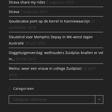
Strava share my rides
7 augustus 2015
Strava
7 augustus 2015
Gouderakse pont op de korrel in Kanniewaarzijn
21
september 2014
Sleutelrol voor Memphis Depay in WK-winst tegen
Australië
18 juni 2014
Ooggetuigenverslag: wethouders Zuidplas knallen er vol
in…
28 mei 2014
Welnu: weer een vrouw in college Zuidplas!
25 april
2014
Categorieën
Categorieën
Categorie selecteren