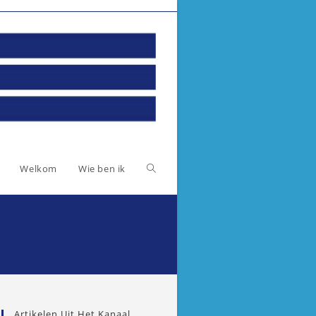
Toggle
Welkom
Wie ben ik
website
zoeken
Artikelen Uit Het Kanaal