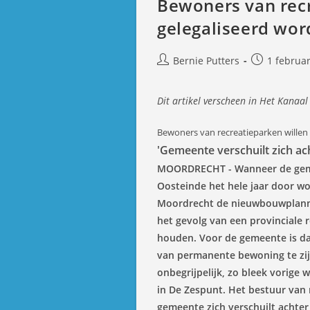
Bewoners van recr
gelegaliseerd wo
Bericht
Bericht
Bernie Putters
1 februar
auteur:
gepubliceer
op:
Dit artikel verscheen in Het Kanaal
Bewoners van recreatieparken willen
'Gemeente verschuilt zich ac
MOORDRECHT - Wanneer de geme
Oosteinde het hele jaar door w
Moordrecht de nieuwbouwplanne
het gevolg van een provinciale 
houden. Voor de gemeente is da
van permanente bewoning te zij
onbegrijpelijk, zo bleek vorige
in De Zespunt. Het bestuur van r
gemeente zich verschuilt achter 