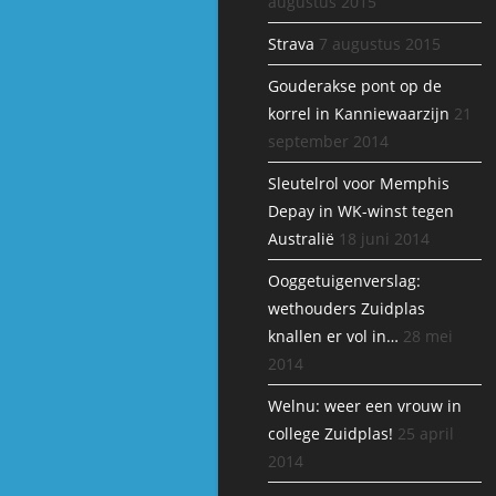
augustus 2015
Strava
7 augustus 2015
Gouderakse pont op de
korrel in Kanniewaarzijn
21
september 2014
Sleutelrol voor Memphis
Depay in WK-winst tegen
Australië
18 juni 2014
Ooggetuigenverslag:
wethouders Zuidplas
knallen er vol in…
28 mei
2014
Welnu: weer een vrouw in
college Zuidplas!
25 april
2014