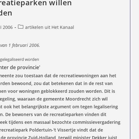
eatieparken willen
rden
Berichtcategorie:
i 2006
artikelen uit Het Kanaal
d
 van 1 februari 2006.
 gelegaliseerd worden
hter de provincie'
ente zou toestaan dat de recreatiewoningen aan het
orden bewoond, zou dat betekenen dat in de rest van
n voor woningen geblokkeerd zouden worden. Dit is
regeling, waaraan de gemeente Moordrecht zich wil
t ook het belangrijkste argument om tegen legalisering
n. De bewoners van de recreatieparken vinden dit
 week tijdens een massaal bezochte commissievergadering
ecreatiepark Poldertuin-'t Vissertje vindt dat de
de provincie Zuid-Holland, terwijl minister Dekker juist