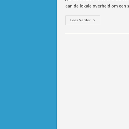
aan de lokale overheid om een 
Bewoners
Lees Verder
Van
Recreatieparken
Willen
Gelegaliseerd
Worden