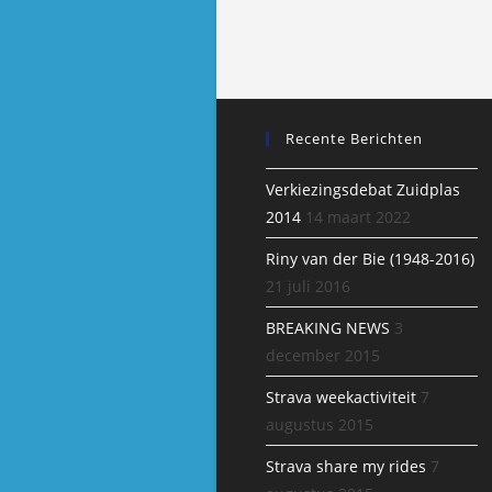
Recente Berichten
Verkiezingsdebat Zuidplas
2014
14 maart 2022
Riny van der Bie (1948-2016)
21 juli 2016
BREAKING NEWS
3
december 2015
Strava weekactiviteit
7
augustus 2015
Strava share my rides
7