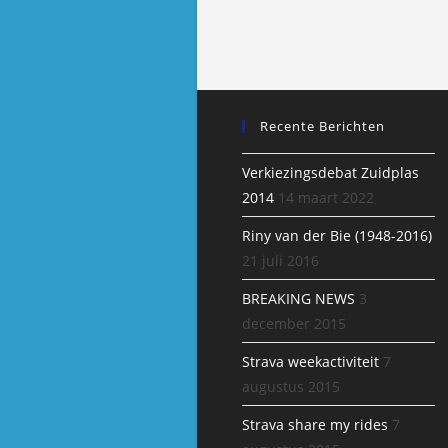
Recente Berichten
Verkiezingsdebat Zuidplas
2014
14 maart 2022
Riny van der Bie (1948-2016)
21 juli 2016
BREAKING NEWS
3
december 2015
Strava weekactiviteit
7
augustus 2015
Strava share my rides
7