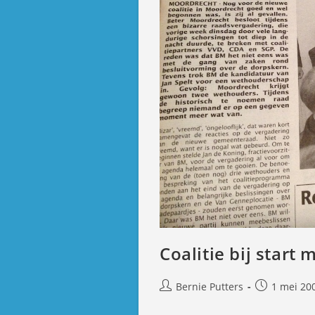
Coalitie bij start
Bericht
Bericht
Bernie Putters
1 mei 20
auteur:
gepubliceer