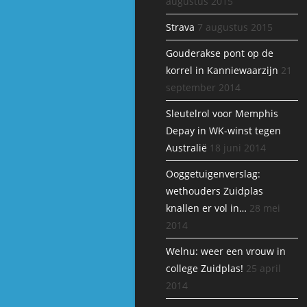
augustus 2015
Strava
7 augustus 2015
Gouderakse pont op de
korrel in Kanniewaarzijn
21
september 2014
Sleutelrol voor Memphis
Depay in WK-winst tegen
Australië
18 juni 2014
Ooggetuigenverslag:
wethouders Zuidplas
knallen er vol in…
28 mei
2014
Welnu: weer een vrouw in
college Zuidplas!
25 april
2014