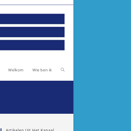
Toggle
Welkom
Wie ben ik
website
zoeken
Artikelen Uit Het Kanaal