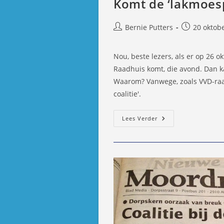
Komt de ‘lakmoesp
Bericht
Bericht
Bernie Putters
20 oktob
auteur:
gepubliceer
op:
Nou, beste lezers, als er op 26 ok
Raadhuis komt, die avond. Dan ka
Waarom? Vanwege, zoals VVD-raad
coalitie'.
Komt
Lees Verder
De
‘lakmoesproef’
Voor
De
Coalitie
Eraan?