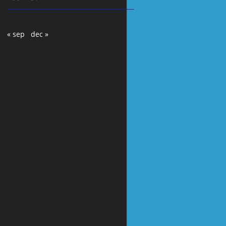
« sep
dec »