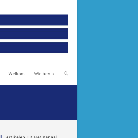
Toggle
Welkom
Wie ben ik
website
zoeken
Artikelen Uit Het Kanaal