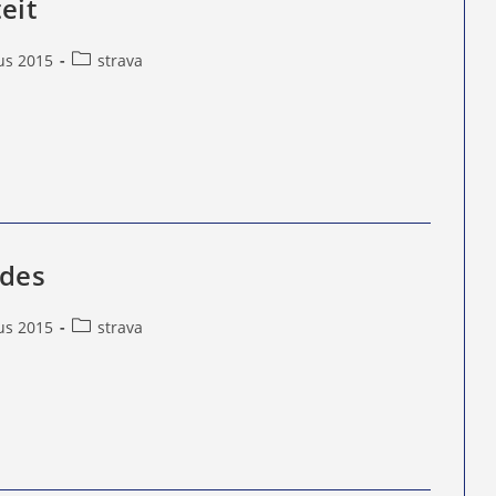
eit
Berichtcategorie:
us 2015
strava
d
ides
Berichtcategorie:
us 2015
strava
d