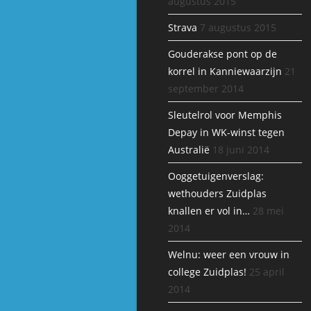
augustus 2015
Strava
7 augustus 2015
Gouderakse pont op de
korrel in Kanniewaarzijn
21
september 2014
Sleutelrol voor Memphis
Depay in WK-winst tegen
Australië
18 juni 2014
Ooggetuigenverslag:
wethouders Zuidplas
knallen er vol in…
28 mei
2014
Welnu: weer een vrouw in
college Zuidplas!
25 april
2014