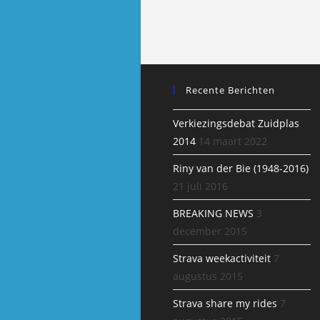
Recente Berichten
Verkiezingsdebat Zuidplas
2014
14 maart 2022
Riny van der Bie (1948-2016)
21 juli 2016
BREAKING NEWS
3
december 2015
Strava weekactiviteit
7
augustus 2015
Strava share my rides
7