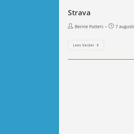
Strava
Bericht
Bericht
Bernie Putters
7 august
auteur:
gepubliceer
op:
Strava
Lees Verder