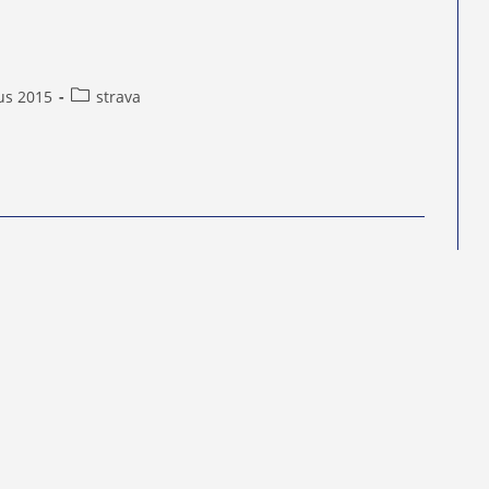
Berichtcategorie:
us 2015
strava
d