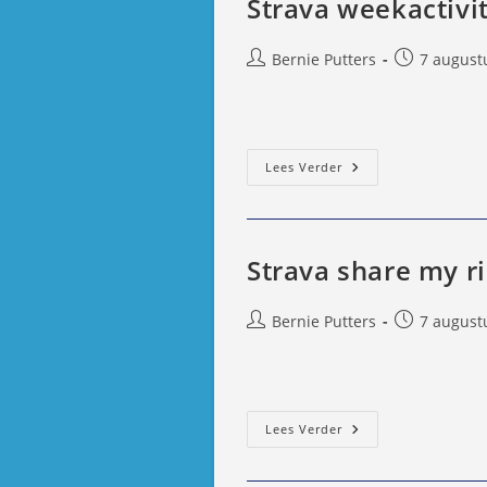
Strava weekactivit
Bericht
Bericht
Bernie Putters
7 august
auteur:
gepubliceer
op:
Strava
Lees Verder
Weekactiviteit
Strava share my r
Bericht
Bericht
Bernie Putters
7 august
auteur:
gepubliceer
op:
Strava
Lees Verder
Share
My
Rides