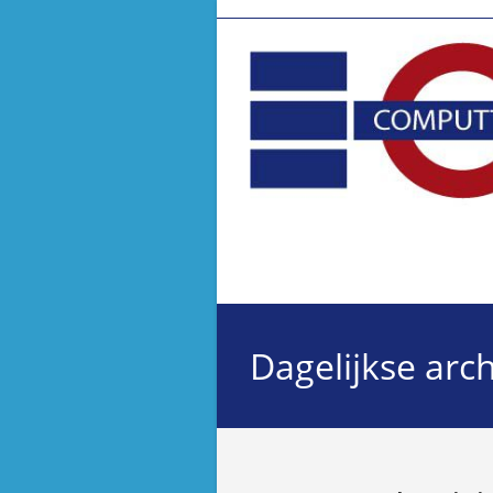
Ga
naar
inhoud
Dagelijkse arc