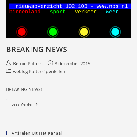
BREAKING NEWS
Bericht
Bericht
Bernie Putters
3 december 2015
auteur:
gepubliceerd
Berichtcategorie:
weblog Putters' perikelen
op:
BREAKING NEWS!
BREAKING
Lees Verder
NEWS
Artikelen Uit Het Kanaal