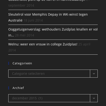
september 2014
Sleutelrol voor Memphis Depay in WK-winst tegen
Australië
18 juni 2014
Ooggetuigenverslag: wethouders Zuidplas knallen er vol
in…
28 mei 2014
Welnu: weer een vrouw in college Zuidplas!
25 april
2014
Categorieën
Categorieën
Categorie selecteren
Archief
Archief
december 2015 (1)