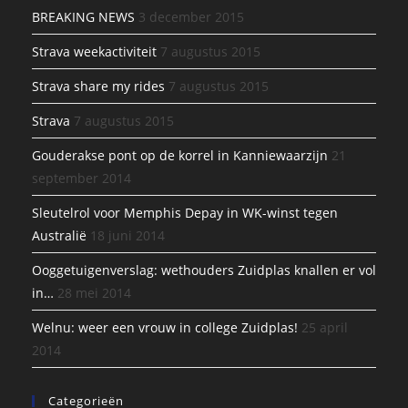
BREAKING NEWS
3 december 2015
Strava weekactiviteit
7 augustus 2015
Strava share my rides
7 augustus 2015
Strava
7 augustus 2015
Gouderakse pont op de korrel in Kanniewaarzijn
21
september 2014
Sleutelrol voor Memphis Depay in WK-winst tegen
Australië
18 juni 2014
Ooggetuigenverslag: wethouders Zuidplas knallen er vol
in…
28 mei 2014
Welnu: weer een vrouw in college Zuidplas!
25 april
2014
Categorieën