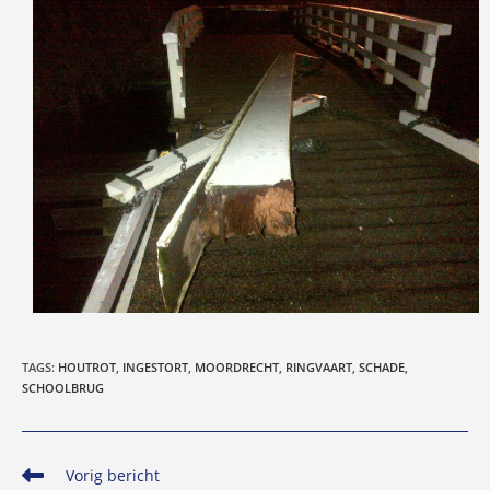
TAGS
:
HOUTROT
,
INGESTORT
,
MOORDRECHT
,
RINGVAART
,
SCHADE
,
SCHOOLBRUG
Lees
Vorig bericht