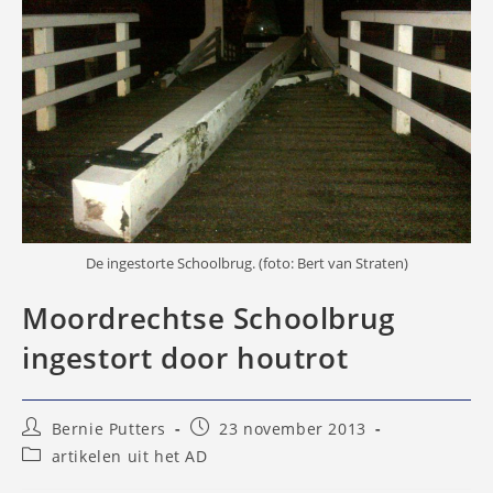
De ingestorte Schoolbrug. (foto: Bert van Straten)
Moordrechtse Schoolbrug
ingestort door houtrot
Bericht
Bericht
Bernie Putters
23 november 2013
auteur:
gepubliceerd
Berichtcategorie:
artikelen uit het AD
op: