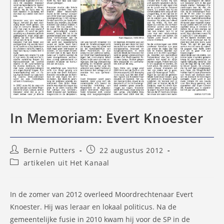
In Memoriam: Evert Knoester
Bericht
Bericht
Bernie Putters
22 augustus 2012
auteur:
gepubliceerd
Berichtcategorie:
artikelen uit Het Kanaal
op:
In de zomer van 2012 overleed Moordrechtenaar Evert
Knoester. Hij was leraar en lokaal politicus. Na de
gemeentelijke fusie in 2010 kwam hij voor de SP in de