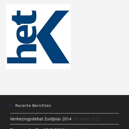
Recente Berichten
Verkiezingsdebat Zuidplas 2014
14 maart 2022