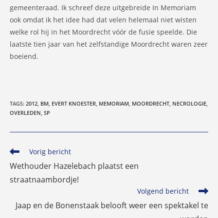
gemeenteraad. Ik schreef deze uitgebreide In Memoriam
ook omdat ik het idee had dat velen helemaal niet wisten
welke rol hij in het Moordrecht vóór de fusie speelde. Die
laatste tien jaar van het zelfstandige Moordrecht waren zeer
boeiend.
TAGS
:
2012
,
BM
,
EVERT KNOESTER
,
MEMORIAM
,
MOORDRECHT
,
NECROLOGIE
,
OVERLEDEN
,
SP
Lees
Vorig bericht
meer
Wethouder Hazelebach plaatst een
artikelen
straatnaambordje!
Volgend bericht
Jaap en de Bonenstaak belooft weer een spektakel te