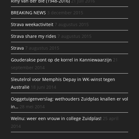
Riny van der Bie (1948-2016)
21 juli 2016
BREAKING NEWS
3 december 2015
Strava weekactiviteit
7 augustus 2015
Strava share my rides
7 augustus 2015
Strava
7 augustus 2015
Gouderakse pont op de korrel in Kanniewaarzijn
21
september 2014
Sleutelrol voor Memphis Depay in WK-winst tegen
Australië
18 juni 2014
Ooggetuigenverslag: wethouders Zuidplas knallen er vol
in…
28 mei 2014
Welnu: weer een vrouw in college Zuidplas!
25 april
2014