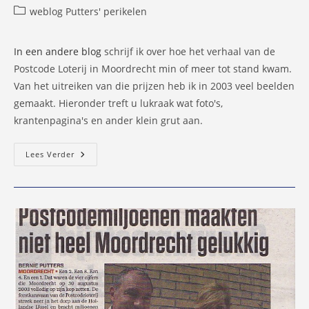
auteur:
gepubliceerd
Berichtcategorie:
weblog Putters' perikelen
op:
In een andere blog
schrijf ik over hoe het verhaal van de
Postcode Loterij in Moordrecht min of meer tot stand kwam.
Van het uitreiken van die prijzen heb ik in 2003 veel beelden
gemaakt. Hieronder treft u lukraak wat foto's,
krantenpagina's en ander klein grut aan.
Extra
Lees Verder
Beeldmateriaal
Over
Postcode
Loterij