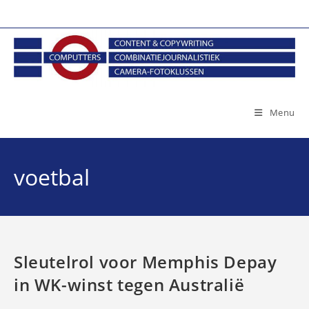
Ga
naar
inhoud
Menu
voetbal
Sleutelrol voor Memphis Depay
in WK-winst tegen Australië