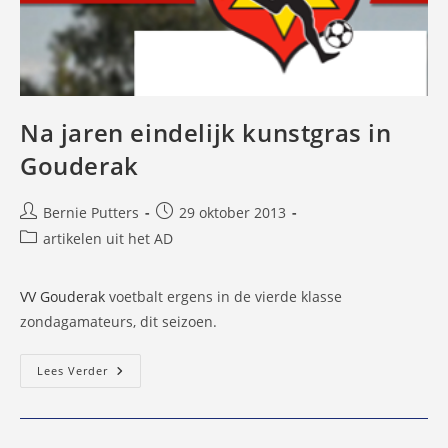
Na jaren eindelijk kunstgras in
Gouderak
Bericht
Bericht
Bernie Putters
29 oktober 2013
auteur:
gepubliceerd
Berichtcategorie:
artikelen uit het AD
op:
VV Gouderak
voetbalt ergens in de vierde klasse
zondagamateurs, dit seizoen.
Na
Lees Verder
Jaren
Eindelijk
Kunstgras
In
Gouderak