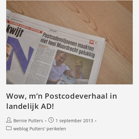
Wow, m’n Postcodeverhaal in
landelijk AD!
Bericht
Bericht
Bernie Putters
1 september 2013
auteur:
gepubliceerd
Berichtcategorie:
weblog Putters' perikelen
op: