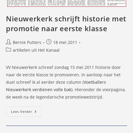
Nieuwerkerk schrijft historie met
promotie naar eerste klasse
Bericht
Bericht
Bernie Putters
18 mei 2011
auteur:
gepubliceerd
Berichtcategorie:
artikelen uit Het Kanaal
op:
VV Nieuwerkerk schreef zondag 15 mei 2011 historie door
naar de eerste klasse te promoveren. In aanloop naar het
duel schreef ik al eerder deze column (
Voetballers
Nieuwerkerk verdienen volle bak
). Hieronder de voorpagina,
de week na de legendarische promotiewedstrijd.
Nieuwerkerk
Lees Verder
Schrijft
Historie
Met
Promotie
Naar