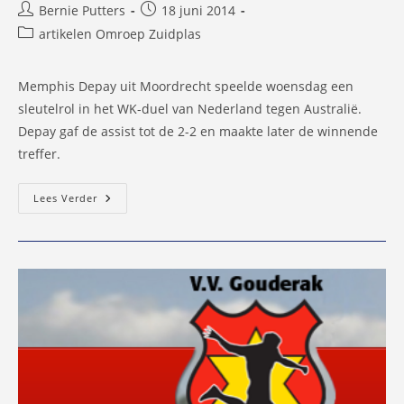
Bericht
Bericht
Bernie Putters
18 juni 2014
auteur:
gepubliceerd
Berichtcategorie:
artikelen Omroep Zuidplas
op:
Memphis Depay uit Moordrecht speelde woensdag een
sleutelrol in het WK-duel van Nederland tegen Australië.
Depay gaf de assist tot de 2-2 en maakte later de winnende
treffer.
Sleutelrol
Lees Verder
Voor
Memphis
Depay
In
WK-
Winst
Tegen
Australië