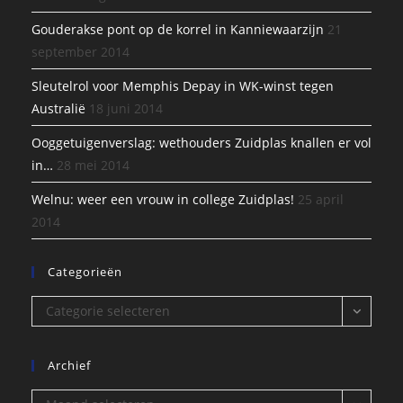
Gouderakse pont op de korrel in Kanniewaarzijn
21
september 2014
Sleutelrol voor Memphis Depay in WK-winst tegen
Australië
18 juni 2014
Ooggetuigenverslag: wethouders Zuidplas knallen er vol
in…
28 mei 2014
Welnu: weer een vrouw in college Zuidplas!
25 april
2014
Categorieën
Categorieën
Categorie selecteren
Archief
Archief