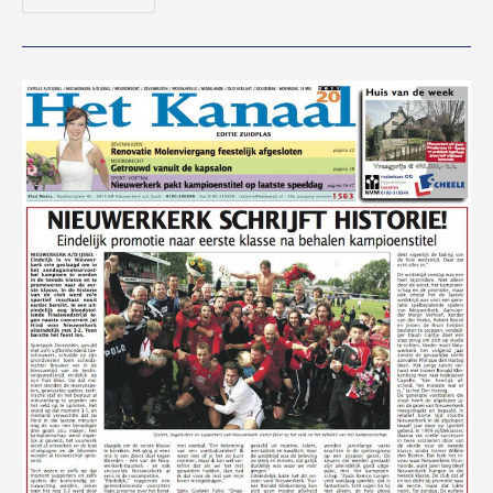
Maakten
Niet
Heel
Moordrecht
Gelukkig