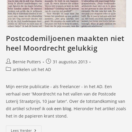
Postcodemiljoenen maakten niet
heel Moordrecht gelukkig
Bericht
Bericht
Bernie Putters
31 augustus 2013
auteur:
gepubliceerd
Berichtcategorie:
artikelen uit het AD
op:
Mijn eerste publicatie - als freelancer - in het AD. Een
verhaal over 'Moordrecht na het vallen van de Postcode
Loterij Straatprijs, 10 jaar later'. Over de totstandkoming van
dit artikel schreef ik ook
een blog
. Hieronder het artikel zoals
het in de papieren krant stond.
Postcodemiljoenen
Lees Verder