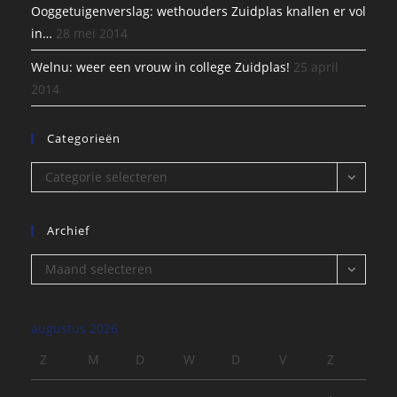
Ooggetuigenverslag: wethouders Zuidplas knallen er vol
in…
28 mei 2014
Welnu: weer een vrouw in college Zuidplas!
25 april
2014
Categorieën
Categorieën
Categorie selecteren
Archief
Archief
Maand selecteren
augustus 2026
Z
M
D
W
D
V
Z