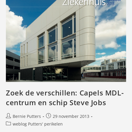
Zoek de verschillen: Capels MDL-
centrum en schip Steve Jobs
Bericht
Bericht
Bernie Putters
29 november 2013
auteur:
gepubliceerd
Berichtcategorie:
weblog Putters' perikelen
op: