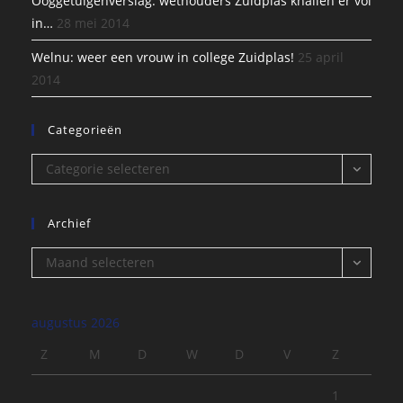
Ooggetuigenverslag: wethouders Zuidplas knallen er vol
in…
28 mei 2014
Welnu: weer een vrouw in college Zuidplas!
25 april
2014
Categorieën
Categorieën
Categorie selecteren
Archief
Archief
Maand selecteren
augustus 2026
Z
M
D
W
D
V
Z
1