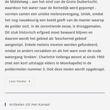
de Middelweg – aan het eind van de Grote Duikertocht,
waardoor het water naar de Rottedijk werd gepompt -
vormen samen een unieke molenzevengang. Uniek, omdat
het nog nauwkeurig een beeld geeft van de manier waarop
de polder ooit, in de zeventiende eeuw, is drooggemalen.
Dit stuk historisch erfgoed moet bewaard blijven en
daarom wordt het gebied als ‘beschermd gebied’
aangestipt. Enkele molens moeten worden gefundeerd,
omdat ze anders verzakken en als het ware over de oude
watergang ‘breken’. Charlotte Vellenga woont al sinds 1969
(met een kort uitstapje elders in Moerkapelle) in de
poldermolen nummer 3. Ook deze molen wordt opgeknapt.
Heerlijk
Lees Verder
Rustig
En
Vrij
Wonen
In
Een
Artikelen Uit Het Kanaal
Oude
Molen