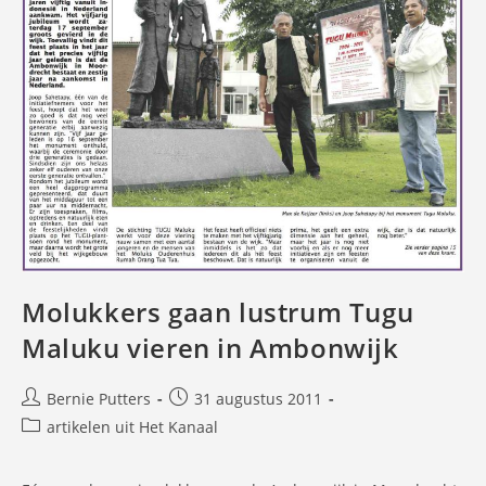
Molukkers gaan lustrum Tugu
Maluku vieren in Ambonwijk
Bericht
Bericht
Bernie Putters
31 augustus 2011
auteur:
gepubliceerd
Berichtcategorie:
artikelen uit Het Kanaal
op: