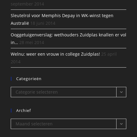
september 2014
Sleutelrol voor Memphis Depay in WK-winst tegen
Australië
18 juni 2014
Ooggetuigenverslag: wethouders Zuidplas knallen er vol
in…
28 mei 2014
Welnu: weer een vrouw in college Zuidplas!
25 april
2014
Categorieën
Categorieën
Categorie selecteren
Archief
Archief
Maand selecteren