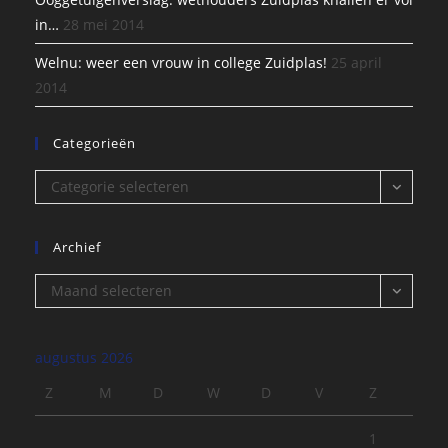
in…
28 mei 2014
Welnu: weer een vrouw in college Zuidplas!
25 april
2014
Categorieën
Categorieën
Categorie selecteren
Archief
Archief
Maand selecteren
augustus 2026
Z
M
D
W
D
V
Z
1