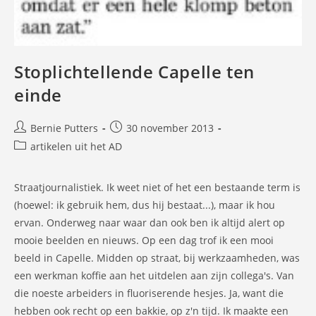
Stoplichtellende Capelle ten
einde
Bericht
Bericht
Bernie Putters
30 november 2013
auteur:
gepubliceerd
Berichtcategorie:
artikelen uit het AD
op:
Straatjournalistiek. Ik weet niet of het een bestaande term is
(hoewel: ik gebruik hem, dus hij bestaat...), maar ik hou
ervan. Onderweg naar waar dan ook ben ik altijd alert op
mooie beelden en nieuws. Op een dag trof ik een mooi
beeld in Capelle. Midden op straat, bij werkzaamheden, was
een werkman koffie aan het uitdelen aan zijn collega's. Van
die noeste arbeiders in fluoriserende hesjes. Ja, want die
hebben ook recht op een bakkie, op z'n tijd. Ik maakte een