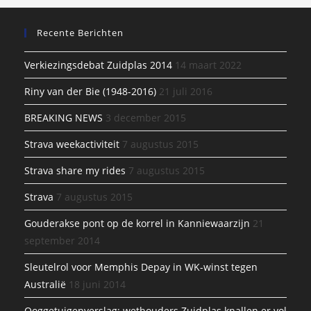
Recente Berichten
Verkiezingsdebat Zuidplas 2014
14 maart 2022
Riny van der Bie (1948-2016)
21 juli 2016
BREAKING NEWS
3 december 2015
Strava weekactiviteit
7 augustus 2015
Strava share my rides
7 augustus 2015
Strava
7 augustus 2015
Gouderakse pont op de korrel in Kanniewaarzijn
21
september 2014
Sleutelrol voor Memphis Depay in WK-winst tegen
Australië
18 juni 2014
Ooggetuigenverslag: wethouders Zuidplas knallen er vol