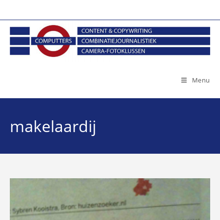
Ga
naar
inhoud
Menu
makelaardij