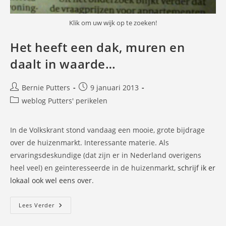
Klik om uw wijk op te zoeken!
Het heeft een dak, muren en
daalt in waarde…
Bericht
Bericht
Bernie Putters
9 januari 2013
auteur:
gepubliceerd
Berichtcategorie:
weblog Putters' perikelen
op:
In de Volkskrant stond vandaag een mooie, grote bijdrage
over de huizenmarkt. Interessante materie. Als
ervaringsdeskundige (dat zijn er in Nederland overigens
heel veel) en geïnteresseerde in de huizenmarkt,
schrijf ik er
lokaal ook wel eens over
.
Het
Lees Verder
Heeft
Een