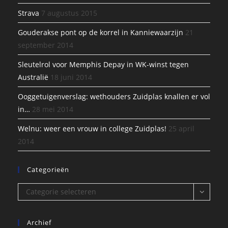
Strava
7 augustus 2015
Gouderakse pont op de korrel in Kanniewaarzijn
21
september 2014
Sleutelrol voor Memphis Depay in WK-winst tegen
Australië
18 juni 2014
Ooggetuigenverslag: wethouders Zuidplas knallen er vol
in…
28 mei 2014
Welnu: weer een vrouw in college Zuidplas!
25 april
2014
Categorieën
Categorieën
Categorie selecteren
Archief