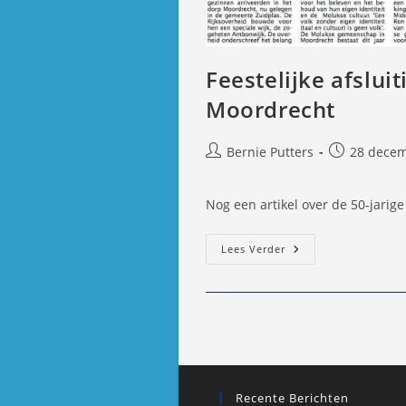
Feestelijke afslui
Moordrecht
Bericht
Bericht
Bernie Putters
28 decem
auteur:
gepubliceer
op:
Nog een artikel over de 50-jari
Feestelijke
Lees Verder
Afsluiting
Project
50
Jaar
Molukkers
In
Moordrecht
Recente Berichten