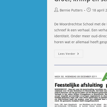
Bericht
Bericht
Bernie Putters
18 april 
auteur:
gepubliceer
op:
De Moordrechtse School met de Bi
schreef ik een verhaal. Een verh
identiteit. Onder meer oud-dire
horen wat er allemaal heeft gesp
Groei,
Lees Verder
Krimp
En
Strijd
Om
Identiteit
In
Één
Eeuw