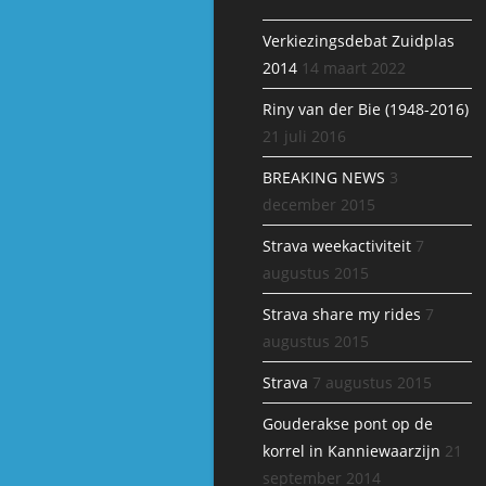
Verkiezingsdebat Zuidplas
2014
14 maart 2022
Riny van der Bie (1948-2016)
21 juli 2016
BREAKING NEWS
3
december 2015
Strava weekactiviteit
7
augustus 2015
Strava share my rides
7
augustus 2015
Strava
7 augustus 2015
Gouderakse pont op de
korrel in Kanniewaarzijn
21
september 2014