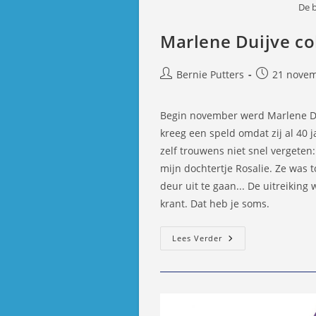
De 
Marlene Duijve col
Bericht
Bericht
Bernie Putters
21 novem
auteur:
gepubliceer
op:
Begin november werd Marlene Dui
kreeg een speld omdat zij al 40 ja
zelf trouwens niet snel vergeten
mijn dochtertje Rosalie. Ze was 
deur uit te gaan... De uitreiki
krant. Dat heb je soms.
Marlene
Lees Verder
Duijve
Collecteert
Al
40
Jaar
Voor
KWF