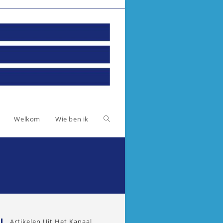
Toggle
Welkom
Wie ben ik
website
zoeken
Artikelen Uit Het Kanaal