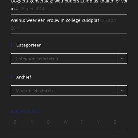
Ooggetuigenverslag: wethouders Zuidplas knallen er vol
in…
28 mei 2014
Welnu: weer een vrouw in college Zuidplas!
25 april
2014
Categorieën
Categorieën
Categorie selecteren
Archief
Archief
Maand selecteren
augustus 2026
Z
M
D
W
D
V
Z
1