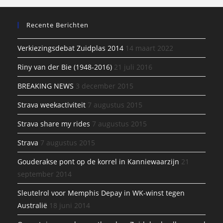
Recente Berichten
Verkiezingsdebat Zuidplas 2014
14 maart 2022
Riny van der Bie (1948-2016)
21 juli 2016
BREAKING NEWS
3 december 2015
Strava weekactiviteit
7 augustus 2015
Strava share my rides
7 augustus 2015
Strava
7 augustus 2015
Gouderakse pont op de korrel in Kanniewaarzijn
21
september 2014
Sleutelrol voor Memphis Depay in WK-winst tegen
Australië
18 juni 2014