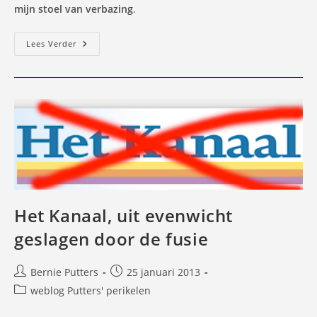
mijn stoel van verbazing
.
Leren
Lees Verder
Communiceren
Bij
De
Politie…
Het Kanaal, uit evenwicht
geslagen door de fusie
Bericht
Bericht
Bernie Putters
25 januari 2013
auteur:
gepubliceerd
Berichtcategorie:
weblog Putters' perikelen
op: