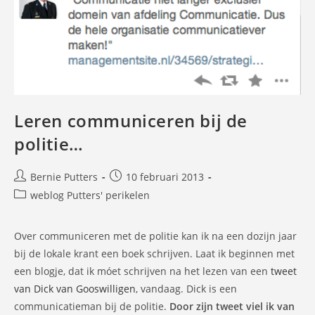
Leren communiceren bij de
politie…
Bericht
Bericht
Bernie Putters
10 februari 2013
auteur:
gepubliceerd
Berichtcategorie:
weblog Putters' perikelen
op:
Over communiceren met de politie kan ik na een dozijn jaar
bij de lokale krant een boek schrijven. Laat ik beginnen met
een blogje, dat ik móet schrijven na het lezen van een
tweet
van Dick van Gooswilligen
, vandaag. Dick is een
communicatieman bij de politie.
Door zijn tweet viel ik van