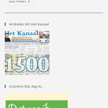
JiZu,
Lees Verder
Het
Hyves
Van
Zuidplas…?
Artikelen Uit Het Kanaal
Columns Dat Zeg Ik…