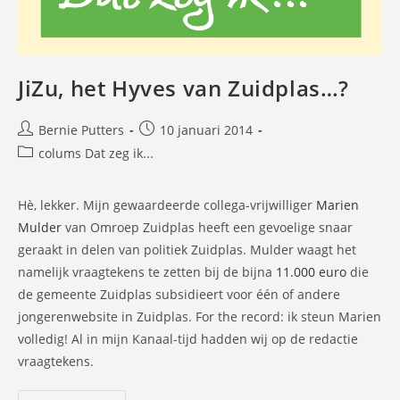
JiZu, het Hyves van Zuidplas…?
Bericht
Bericht
Bernie Putters
10 januari 2014
auteur:
gepubliceerd
Berichtcategorie:
colums Dat zeg ik...
op:
Hè, lekker. Mijn gewaardeerde collega-vrijwilliger
Marien
Mulder
van Omroep Zuidplas heeft een gevoelige snaar
geraakt in delen van politiek Zuidplas. Mulder waagt het
namelijk vraagtekens te zetten bij de bijna
11.000 euro
die
de gemeente Zuidplas subsidieert voor één of andere
jongerenwebsite in Zuidplas. For the record: ik steun Marien
volledig! Al in mijn Kanaal-tijd hadden wij op de redactie
vraagtekens.