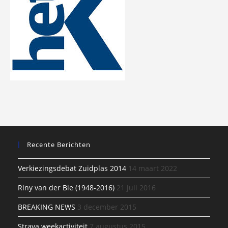
Recente Berichten
Verkiezingsdebat Zuidplas 2014
14 maart 2022
Riny van der Bie (1948-2016)
21 juli 2016
BREAKING NEWS
3 december 2015
Strava weekactiviteit
7 augustus 2015