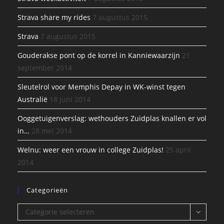
Strava share my rides
7 augustus 2015
Strava
7 augustus 2015
Gouderakse pont op de korrel in Kanniewaarzijn
21
september 2014
Sleutelrol voor Memphis Depay in WK-winst tegen
Australië
18 juni 2014
Ooggetuigenverslag: wethouders Zuidplas knallen er vol
in…
28 mei 2014
Welnu: weer een vrouw in college Zuidplas!
25 april
2014
Categorieën
Categorieën
Categorie selecteren