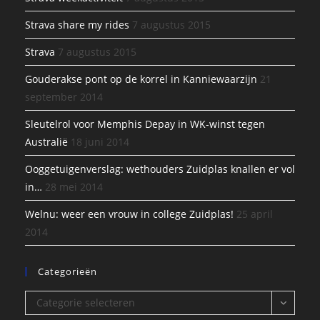
Strava share my rides
7 augustus 2015
Strava
7 augustus 2015
Gouderakse pont op de korrel in Kanniewaarzijn
21
september 2014
Sleutelrol voor Memphis Depay in WK-winst tegen
Australië
18 juni 2014
Ooggetuigenverslag: wethouders Zuidplas knallen er vol
in…
28 mei 2014
Welnu: weer een vrouw in college Zuidplas!
25 april
2014
Categorieën
Categorieën
Categorie selecteren