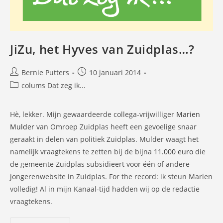
JiZu, het Hyves van Zuidplas…?
Bericht
Bericht
Bernie Putters
10 januari 2014
auteur:
gepubliceerd
Berichtcategorie:
colums Dat zeg ik...
op:
Hè, lekker. Mijn gewaardeerde collega-vrijwilliger
Marien
Mulder
van Omroep Zuidplas heeft een gevoelige snaar
geraakt in delen van politiek Zuidplas. Mulder waagt het
namelijk vraagtekens te zetten bij de bijna
11.000 euro
die
de gemeente Zuidplas subsidieert voor één of andere
jongerenwebsite in Zuidplas. For the record: ik steun Marien
volledig! Al in mijn Kanaal-tijd hadden wij op de redactie
vraagtekens.