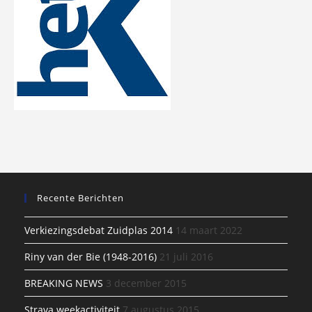
Recente Berichten
Verkiezingsdebat Zuidplas 2014
14 maart 2022
Riny van der Bie (1948-2016)
21 juli 2016
BREAKING NEWS
3 december 2015
Strava weekactiviteit
7 augustus 2015