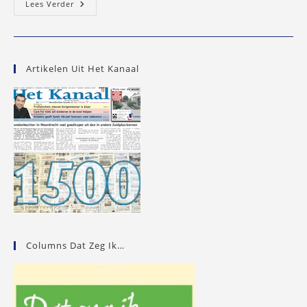
JiZu,
Lees Verder
Het
Hyves
Van
Zuidplas…?
Artikelen Uit Het Kanaal
Columns Dat Zeg Ik…