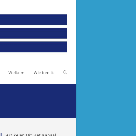
Toggle
Welkom
Wie ben ik
website
zoeken
Artikelen Uit Het Kanaal