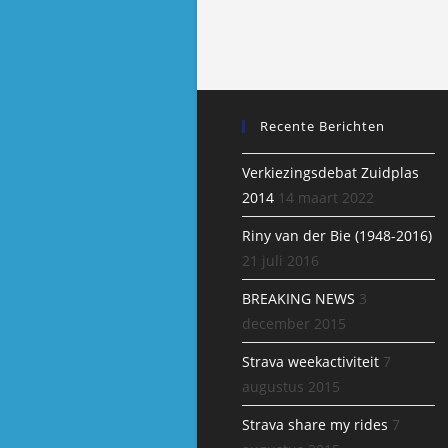
Recente Berichten
Verkiezingsdebat Zuidplas
2014
14 maart 2022
Riny van der Bie (1948-2016)
21 juli 2016
BREAKING NEWS
3
december 2015
Strava weekactiviteit
7
augustus 2015
Strava share my rides
7