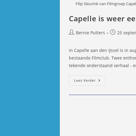
Filip Sleurink van Filmgroep Cape
Capelle is weer ee
Bericht
Bericht
Bernie Putters
25 septe
auteur:
gepubliceer
op:
In Capelle aan den IJssel is in 
bestaande Filmclub. Twee enthous
tekende onderstaand verhaal - en
Capelle
Lees Verder
Is
Weer
Een
Filmclub
Rijker