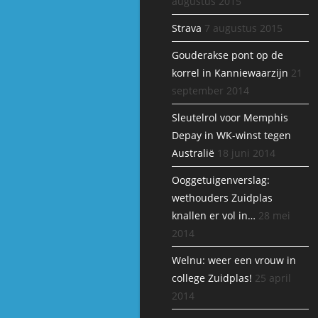
augustus 2015
Strava
7 augustus 2015
Gouderakse pont op de
korrel in Kanniewaarzijn
21
september 2014
Sleutelrol voor Memphis
Depay in WK-winst tegen
Australië
18 juni 2014
Ooggetuigenverslag:
wethouders Zuidplas
knallen er vol in…
28 mei
2014
Welnu: weer een vrouw in
college Zuidplas!
25 april
2014