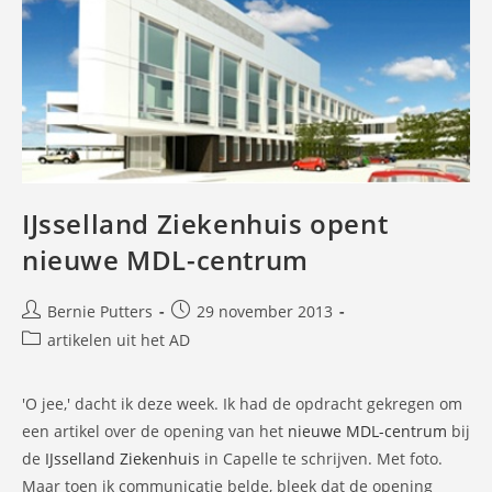
IJsselland Ziekenhuis opent
nieuwe MDL-centrum
Bericht
Bericht
Bernie Putters
29 november 2013
auteur:
gepubliceerd
Berichtcategorie:
artikelen uit het AD
op:
'O jee,' dacht ik deze week. Ik had de opdracht gekregen om
een artikel over de opening van het
nieuwe MDL-centrum
bij
de
IJsselland Ziekenhuis
in Capelle te schrijven. Met foto.
Maar toen ik communicatie belde, bleek dat de opening