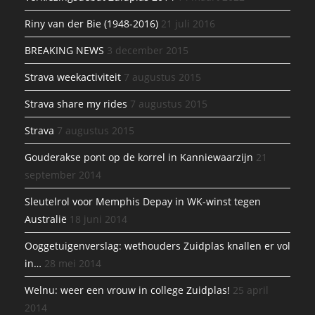
Riny van der Bie (1948-2016)
21 juli 2016
BREAKING NEWS
3 december 2015
Strava weekactiviteit
7 augustus 2015
Strava share my rides
7 augustus 2015
Strava
7 augustus 2015
Gouderakse pont op de korrel in Kanniewaarzijn
21
september 2014
Sleutelrol voor Memphis Depay in WK-winst tegen
Australië
18 juni 2014
Ooggetuigenverslag: wethouders Zuidplas knallen er vol
in…
28 mei 2014
Welnu: weer een vrouw in college Zuidplas!
25 april
2014