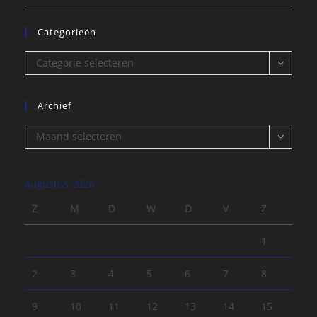
Categorieën
Categorieën
Categorie selecteren
Archief
Archief
Maand selecteren
augustus 2026
Z
M
D
W
D
V
Z
1
2
3
4
5
6
7
8
9
10
11
12
13
14
15