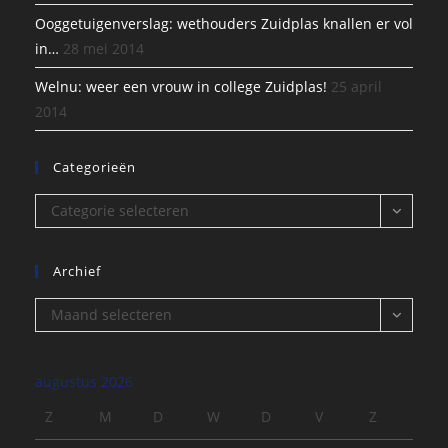
Ooggetuigenverslag: wethouders Zuidplas knallen er vol
in…
28 mei 2014
Welnu: weer een vrouw in college Zuidplas!
25 april
2014
Categorieën
Categorieën
Categorie selecteren
Archief
Archief
Maand selecteren
augustus 2026
Z
M
D
W
D
V
Z