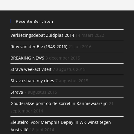
Recente Berichten
Verkiezingsdebat Zuidplas 2014
14 maart 2022
Riny van der Bie (1948-2016)
21 juli 2016
BREAKING NEWS
3 december 2015
Strava weekactiviteit
7 augustus 2015
Strava share my rides
7 augustus 2015
Strava
7 augustus 2015
Gouderakse pont op de korrel in Kanniewaarzijn
21
september 2014
Sleutelrol voor Memphis Depay in WK-winst tegen
Australië
18 juni 2014