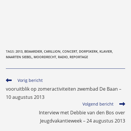
TAGS
:
2013
,
BEIAARDIER
,
CARILLION
,
CONCERT
,
DORPSKERK
,
KLAVIER
,
MAARTEN SIEBEL
,
MOORDRECHT
,
RADIO
,
REPORTAGE
Lees
Vorig bericht
meer
vooruitblik op zomeractiviteiten zwembad De Baan –
artikelen
10 augustus 2013
Volgend bericht
Interview met Debbie van den Bos over
Jeugdvakantieweek – 24 augustus 2013