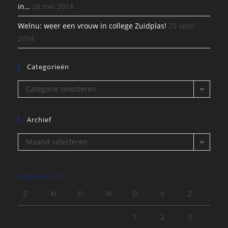
in…
28 mei 2014
Welnu: weer een vrouw in college Zuidplas!
25 april
2014
Categorieën
Categorieën
Categorie selecteren
Archief
Archief
Maand selecteren
augustus 2013
Z
M
D
W
D
V
Z
1
2
3