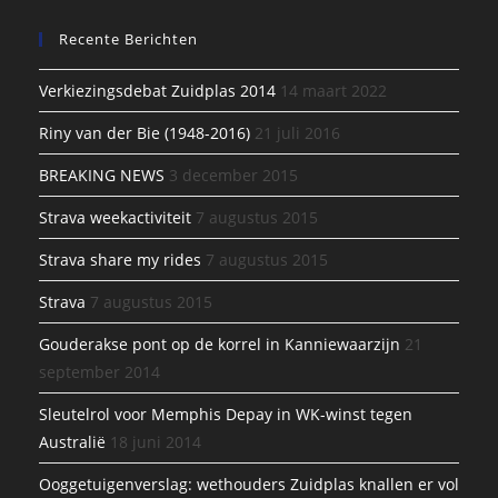
Recente Berichten
Verkiezingsdebat Zuidplas 2014
14 maart 2022
Riny van der Bie (1948-2016)
21 juli 2016
BREAKING NEWS
3 december 2015
Strava weekactiviteit
7 augustus 2015
Strava share my rides
7 augustus 2015
Strava
7 augustus 2015
Gouderakse pont op de korrel in Kanniewaarzijn
21
september 2014
Sleutelrol voor Memphis Depay in WK-winst tegen
Australië
18 juni 2014
Ooggetuigenverslag: wethouders Zuidplas knallen er vol