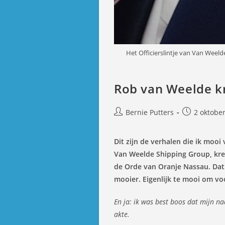
Het Officierslintje van Van Weeld
Rob van Weelde kri
Bericht
Bericht
Bernie Putters
2 oktobe
auteur:
gepubliceer
op:
Dit zijn de verhalen die ik moo
Van Weelde Shipping Group, kree
de Orde van Oranje Nassau. Dat l
mooier. Eigenlijk te mooi om vo
En ja: ik was best boos dat mijn n
akte.