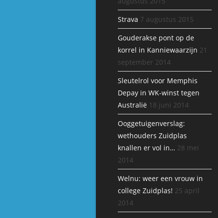
augustus 2015
Strava
7 augustus 2015
Gouderakse pont op de
korrel in Kanniewaarzijn
21
september 2014
Sleutelrol voor Memphis
Depay in WK-winst tegen
Australië
18 juni 2014
Ooggetuigenverslag:
wethouders Zuidplas
knallen er vol in…
28 mei
2014
Welnu: weer een vrouw in
college Zuidplas!
25 april
2014