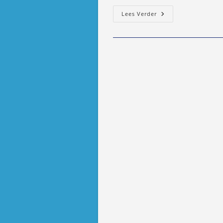
Rob
Lees Verder
Van
Weelde
Krijgt
Officiers-
Lintje
In
Capelle