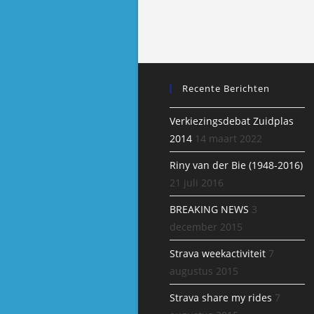
Recente Berichten
Verkiezingsdebat Zuidplas
2014
14 maart 2022
Riny van der Bie (1948-2016)
21 juli 2016
BREAKING NEWS
3
december 2015
Strava weekactiviteit
7
augustus 2015
Strava share my rides
7