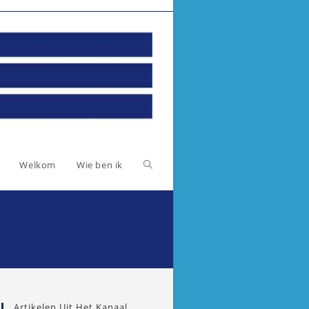
Toggle
Welkom
Wie ben ik
website
zoeken
Artikelen Uit Het Kanaal