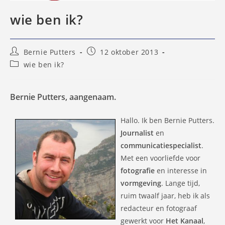
wie ben ik?
Bericht
Bericht
Bernie Putters
12 oktober 2013
auteur:
gepubliceerd
Berichtcategorie:
wie ben ik?
op:
Bernie Putters, aangenaam.
Hallo. Ik ben Bernie Putters.
Journalist
en
communicatiespecialist
.
Met een voorliefde voor
fotografie
en interesse in
vormgeving
. Lange tijd,
ruim twaalf jaar, heb ik als
redacteur en fotograaf
gewerkt voor
Het Kanaal
,