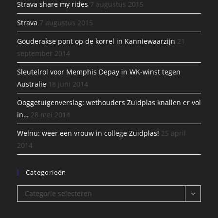
Strava share my rides
7 augustus 2015
Strava
7 augustus 2015
Gouderakse pont op de korrel in Kanniewaarzijn
21
september 2014
Sleutelrol voor Memphis Depay in WK-winst tegen
Australië
18 juni 2014
Ooggetuigenverslag: wethouders Zuidplas knallen er vol
in…
28 mei 2014
Welnu: weer een vrouw in college Zuidplas!
25 april
2014
Categorieën
Categorieën
Categorie selecteren