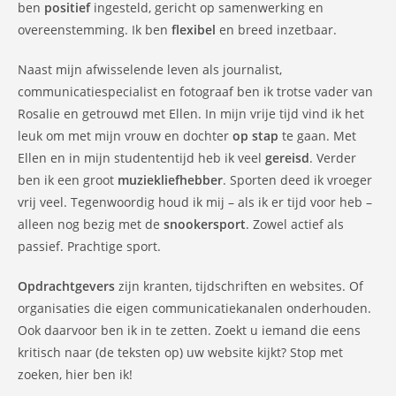
ben
positief
ingesteld, gericht op samenwerking en
overeenstemming. Ik ben
flexibel
en breed inzetbaar.
Naast mijn afwisselende leven als journalist,
communicatiespecialist en fotograaf ben ik trotse vader van
Rosalie en getrouwd met Ellen.
In mijn vrije tijd vind ik het
leuk om met mijn vrouw en dochter
op stap
te gaan. Met
Ellen en in mijn studententijd heb ik veel
gereisd
.
Verder
ben ik een groot
muziekliefhebber
. Sporten deed ik vroeger
vrij veel. Tegenwoordig houd ik mij – als ik er tijd voor heb –
alleen nog bezig met de
snookersport
. Zowel actief als
passief. Prachtige sport.
Opdrachtgevers
zijn kranten, tijdschriften en websites. Of
organisaties die eigen communicatiekanalen onderhouden.
Ook daarvoor ben ik in te zetten. Zoekt u iemand die eens
kritisch naar (de teksten op) uw website kijkt? Stop met
zoeken, hier ben ik!