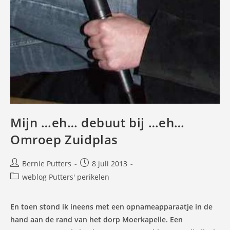
Mijn …eh… debuut bij …eh…
Omroep Zuidplas
Bericht
Bericht
Bernie Putters
8 juli 2013
auteur:
gepubliceerd
Berichtcategorie:
weblog Putters' perikelen
op:
En toen stond ik ineens met een opnameapparaatje in de
hand aan de rand van het dorp Moerkapelle. Een