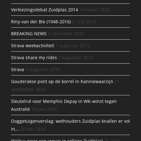
Verkiezingsdebat Zuidplas 2014
14 maart 2022
Riny van der Bie (1948-2016)
21 juli 2016
BREAKING NEWS
3 december 2015
Strava weekactiviteit
7 augustus 2015
Strava share my rides
7 augustus 2015
Strava
7 augustus 2015
Gouderakse pont op de korrel in Kanniewaarzijn
21
september 2014
Sleutelrol voor Memphis Depay in WK-winst tegen
Australië
18 juni 2014
Ooggetuigenverslag: wethouders Zuidplas knallen er vol
in…
28 mei 2014
Welnu: weer een vrouw in college Zuidplas!
25 april