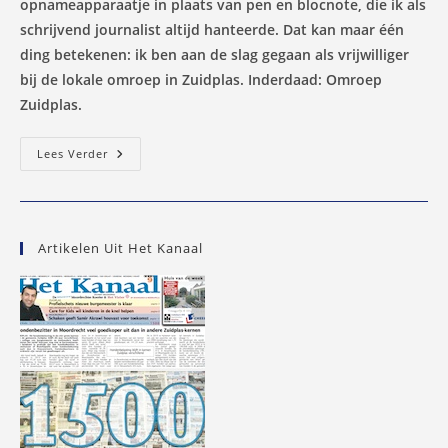
opnameapparaatje in plaats van pen en blocnote, die ik als
schrijvend journalist altijd hanteerde. Dat kan maar één
ding betekenen: ik ben aan de slag gegaan als vrijwilliger
bij de lokale omroep in Zuidplas. Inderdaad: Omroep
Zuidplas.
Mijn
Lees Verder
…
Eh…
Debuut
Bij
…
Eh…
Artikelen Uit Het Kanaal
Omroep
Zuidplas