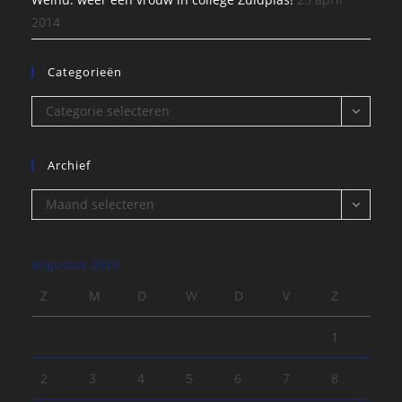
2014
Categorieën
Categorieën
Categorie selecteren
Archief
Archief
Maand selecteren
augustus 2026
Z
M
D
W
D
V
Z
1
2
3
4
5
6
7
8