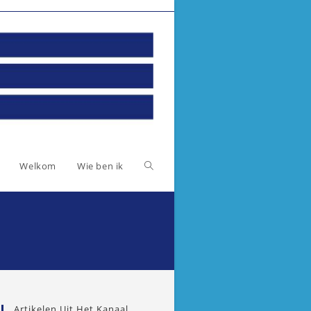
Toggle
Welkom
Wie ben ik
website
zoeken
Artikelen Uit Het Kanaal