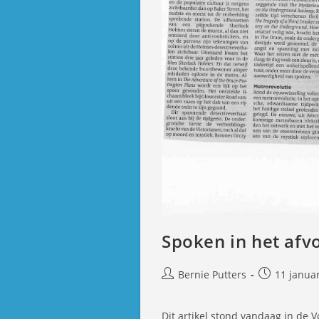
Spoken in het af
Bericht
Bericht
Bernie Putters
11 janua
auteur:
gepubliceer
op:
Dit artikel stond vandaag in de 