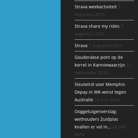
Strava weekactiviteit
7
augustus 2015
Strava share my rides
7
augustus 2015
Strava
7 augustus 2015
Gouderakse pont op de
korrel in Kanniewaarzijn
21
september 2014
Sleutelrol voor Memphis
Depay in WK-winst tegen
Australië
18 juni 2014
Ooggetuigenverslag:
wethouders Zuidplas
knallen er vol in…
28 mei
2014