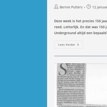
Bericht
Bericht
Bernie Putters
12 janua
auteur:
gepubliceer
op:
Deze week is het precies 150 ja
reed. Letterlijk. En dat was 150
Underground altijd een bepaald
150
Lees Verder
Jaar
Menselijk
Vernuft
Onder
Londen