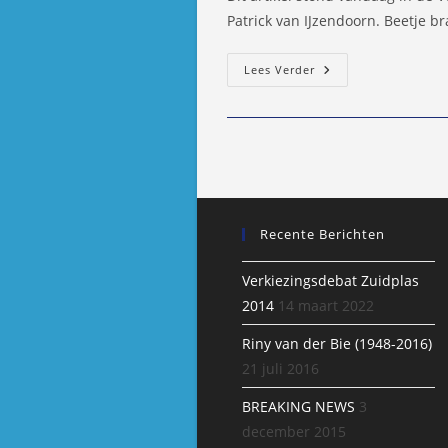
Patrick van IJzendoorn. Beetje br
Spoken
Lees Verder
In
Het
Afvoerputje
Van
Londen…
Recente Berichten
Verkiezingsdebat Zuidplas
2014
14 maart 2022
Riny van der Bie (1948-2016)
21 juli 2016
BREAKING NEWS
3
december 2015