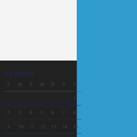
augustus 2026
Z
M
D
W
D
V
Z
1
2
3
4
5
6
7
8
9
10
11
12
13
14
15