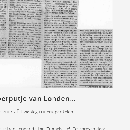
voerputje van Londen…
Berichtcategorie:
ri 2013
weblog Putters' perikelen
d
Volkskrant, onder de kop 'Tunnelvisie'. Geschreven door