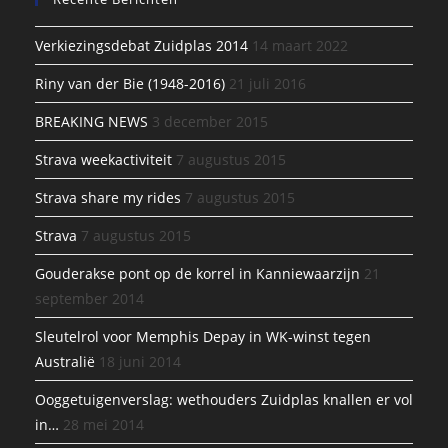
Verkiezingsdebat Zuidplas 2014
14 maart 2022
Riny van der Bie (1948-2016)
21 juli 2016
BREAKING NEWS
3 december 2015
Strava weekactiviteit
7 augustus 2015
Strava share my rides
7 augustus 2015
Strava
7 augustus 2015
Gouderakse pont op de korrel in Kanniewaarzijn
21
september 2014
Sleutelrol voor Memphis Depay in WK-winst tegen
Australië
18 juni 2014
Ooggetuigenverslag: wethouders Zuidplas knallen er vol
in…
28 mei 2014