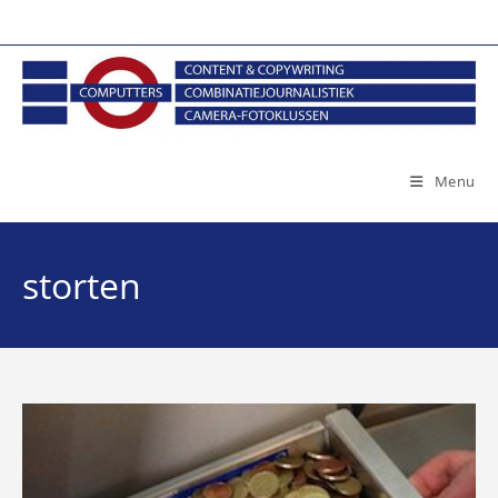
Ga
naar
inhoud
Menu
storten