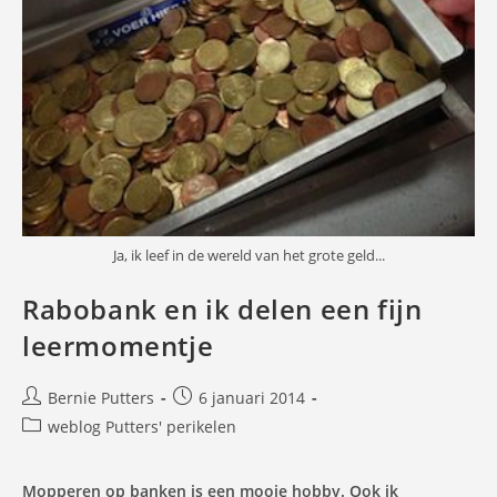
Ja, ik leef in de wereld van het grote geld...
Rabobank en ik delen een fijn
leermomentje
Bericht
Bericht
Bernie Putters
6 januari 2014
auteur:
gepubliceerd
Berichtcategorie:
weblog Putters' perikelen
op:
Mopperen op banken is een mooie hobby. Ook ik