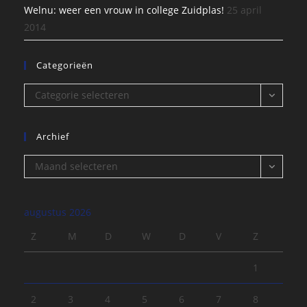
Welnu: weer een vrouw in college Zuidplas!
25 april
2014
Categorieën
Categorieën
Categorie selecteren
Archief
Archief
Maand selecteren
augustus 2026
Z
M
D
W
D
V
Z
1
2
3
4
5
6
7
8