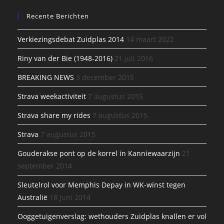
Recente Berichten
Verkiezingsdebat Zuidplas 2014
14 maart 2022
Riny van der Bie (1948-2016)
21 juli 2016
BREAKING NEWS
3 december 2015
Strava weekactiviteit
7 augustus 2015
Strava share my rides
7 augustus 2015
Strava
7 augustus 2015
Gouderakse pont op de korrel in Kanniewaarzijn
21
september 2014
Sleutelrol voor Memphis Depay in WK-winst tegen
Australië
18 juni 2014
Ooggetuigenverslag: wethouders Zuidplas knallen er vol