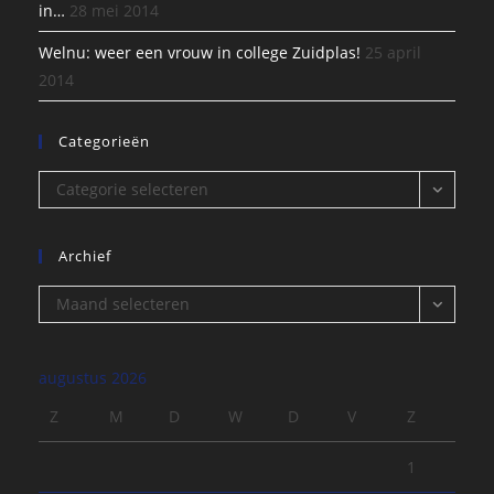
in…
28 mei 2014
Welnu: weer een vrouw in college Zuidplas!
25 april
2014
Categorieën
Categorieën
Categorie selecteren
Archief
Archief
Maand selecteren
augustus 2026
Z
M
D
W
D
V
Z
1