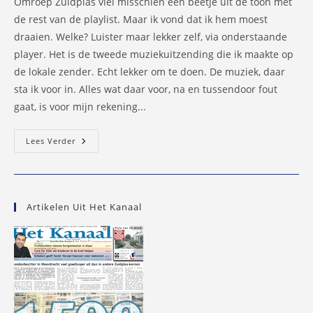
Omroep Zuidplas viel misschien een beetje uit de toon met
de rest van de playlist. Maar ik vond dat ik hem moest
draaien. Welke? Luister maar lekker zelf, via onderstaande
player. Het is de tweede muziekuitzending die ik maakte op
de lokale zender. Echt lekker om te doen. De muziek, daar
sta ik voor in. Alles wat daar voor, na en tussendoor fout
gaat, is voor mijn rekening...
Luister
Lees Verder
Terug:
Putters’
Platen
Paradijs
23
Oktober
Artikelen Uit Het Kanaal