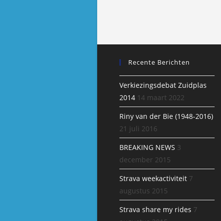
Roos
Recente Berichten
Verkiezingsdebat Zuidplas
2014
14 maart 2022
Riny van der Bie (1948-2016)
21 juli 2016
BREAKING NEWS
3
december 2015
Strava weekactiviteit
7
augustus 2015
Strava share my rides
7