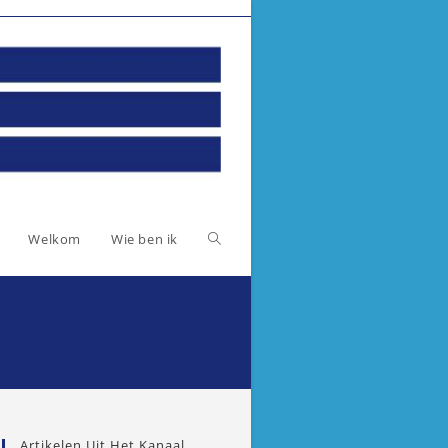
Toggle
Welkom
Wie ben ik
website
zoeken
Artikelen Uit Het Kanaal