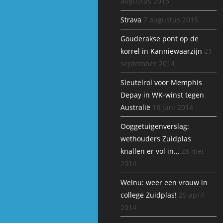
augustus 2015
Strava
7 augustus 2015
Gouderakse pont op de
korrel in Kanniewaarzijn
21
september 2014
Sleutelrol voor Memphis
Depay in WK-winst tegen
Australië
18 juni 2014
Ooggetuigenverslag:
wethouders Zuidplas
knallen er vol in…
28 mei
2014
Welnu: weer een vrouw in
college Zuidplas!
25 april
2014