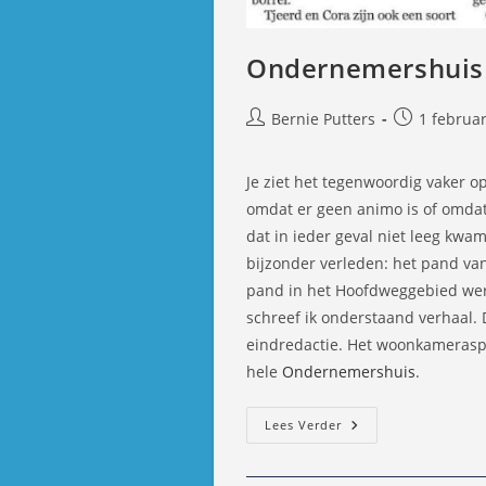
Ondernemershuis C
Bericht
Bericht
Bernie Putters
1 februar
auteur:
gepubliceer
op:
Je ziet het tegenwoordig vaker o
omdat er geen animo is of omdat
dat in ieder geval niet leeg kwa
bijzonder verleden: het pand va
pand in het Hoofdweggebied wer
schreef ik onderstaand verhaal. 
eindredactie. Het woonkameraspe
hele
Ondernemershuis
.
Ondernemershui
Lees Verder
Capelle
Schot
In
De