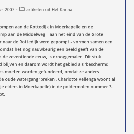
Berichtcategorie:
us 2007
artikelen uit Het Kanaal
d
mpen aan de Rottedijk in Moerkapelle en de
mp aan de Middelweg – aan het eind van de Grote
er naar de Rottedijk werd gepompt - vormen samen een
omdat het nog nauwkeurig een beeld geeft van de
n de zeventiende eeuw, is drooggemalen. Dit stuk
d blijven en daarom wordt het gebied als ‘beschermd
ens moeten worden gefundeerd, omdat ze anders
de oude watergang ‘breken’. Charlotte Vellenga woont al
pje elders in Moerkapelle) in de poldermolen nummer 3.
pt.