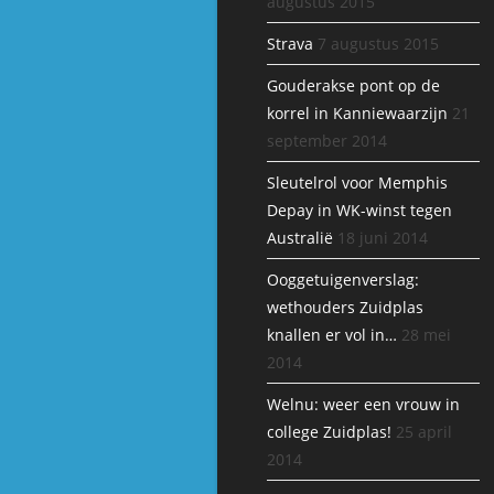
augustus 2015
Strava
7 augustus 2015
Gouderakse pont op de
korrel in Kanniewaarzijn
21
september 2014
Sleutelrol voor Memphis
Depay in WK-winst tegen
Australië
18 juni 2014
Ooggetuigenverslag:
wethouders Zuidplas
knallen er vol in…
28 mei
2014
Welnu: weer een vrouw in
college Zuidplas!
25 april
2014