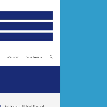
Toggle
Welkom
Wie ben ik
website
zoeken
Artikelen Uit Het Kanaal