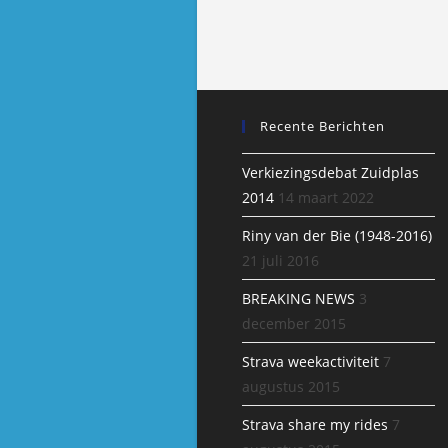
Recente Berichten
Verkiezingsdebat Zuidplas
2014
14 maart 2022
Riny van der Bie (1948-2016)
21 juli 2016
BREAKING NEWS
3
december 2015
Strava weekactiviteit
7
augustus 2015
Strava share my rides
7