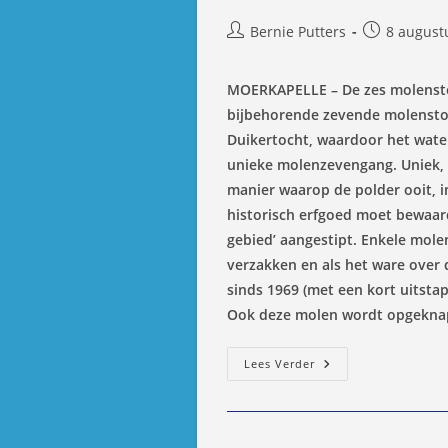
Bericht
Bericht
Bernie Putters
8 august
auteur:
gepubliceer
op:
MOERKAPELLE – De zes molensto
bijbehorende zevende molensto
Duikertocht, waardoor het wat
unieke molenzevengang. Uniek, 
manier waarop de polder ooit, i
historisch erfgoed moet bewaar
gebied’ aangestipt. Enkele mol
verzakken en als het ware over 
sinds 1969 (met een kort uitsta
Ook deze molen wordt opgekna
Heerlijk
Lees Verder
Rustig
En
Vrij
Wonen
In
Een